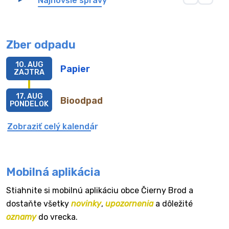
Najnovšie správy
Zber odpadu
10. AUG
Papier
ZAJTRA
17. AUG
Bioodpad
PONDELOK
Zobraziť celý kalendár
Mobilná aplikácia
Stiahnite si mobilnú aplikáciu obce Čierny Brod a
dostaňte všetky
novinky
,
upozornenia
a dôležité
oznamy
do vrecka.