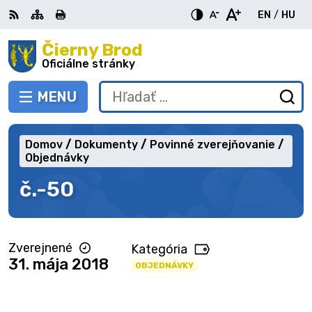
Preskočiť
EN
/
HU
na
Switch
Zme
obsah
Čierny Brod
RSS
Mapa
Tlačiť
Zvýšiť
Zmenšiť
Zväčšiť
languag
jazy
kontrast
veľkosť
veľkosť
Oficiálne stránky
to
na
písma
písma
English
Mag
MENU
PREPNÚŤ
Hľadať:
Od
vy
fo
Domov
Dokumenty
Povinné zverejňovanie
Objednávky
č.-50
Zverejnené
Kategória
31. mája 2018
OBJEDNÁVKY