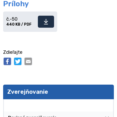
Prílohy
č.-50
Stiahnuť
440 KB / PDF
súbor
Zdieľajte
Zverejňovanie
Zverejňovanie