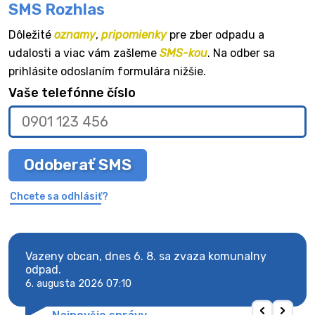
SMS Rozhlas
Dôležité
oznamy
,
pripomienky
pre zber odpadu a
udalosti a viac vám zašleme
SMS-kou
. Na odber sa
prihlásite odoslaním formulára nižšie.
Vaše telefónne číslo
Odoberať SMS
Chcete sa odhlásiť?
Vazeny obcan, dnes 6. 8. sa zvaza komunalny
Vaze
odpad.
odpa
6. augusta 2026 07:10
6. au