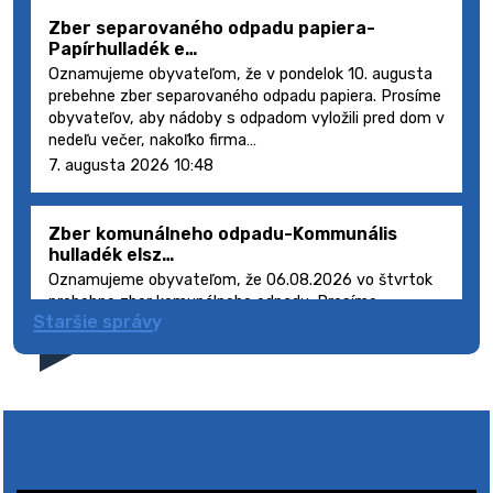
Zber separovaného odpadu papiera-
Papírhulladék e…
Oznamujeme obyvateľom, že v pondelok 10. augusta
prebehne zber separovaného odpadu papiera. Prosíme
obyvateľov, aby nádoby s odpadom vyložili pred dom v
nedeľu večer, nakoľko firma…
7. augusta 2026 10:48
Zber komunálneho odpadu-Kommunális
hulladék elsz…
Oznamujeme obyvateľom, že 06.08.2026 vo štvrtok
prebehne zber komunálneho odpadu. Prosíme
Staršie správy
obyvateľov, aby smetné nádoby s odpadom vyložili
pred dom deň vopred, nakoľko firma FCC Sl…
5. augusta 2026 08:41
Výlet dôchodcov 2026- Nyugdíjas kirándulás
2026