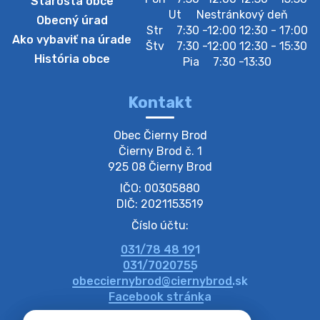
Starosta obce
Zberný dvor-Gyűjtőudvar
Ut
Nestránkový deň
Obecný úrad
Oznamujeme obyvateľom, že v stredu 05. augusta
Str
7:30 -12:00 12:30 - 17:00
Ako vybaviť na úrade
bude zberný dvor zatvorený. Értesítjük a lakosokat,
Štv
7:30 -12:00 12:30 - 15:30
hogy szerdán augusztus 05-én a gyűjtőudvar zárva
História obce
Pia
7:30 -13:30
lesz https://ciernybrod.sk?p=214…
4. augusta 2026 09:57
Kontakt
Zber separovaného odpadu plastu-
Obec Čierny Brod

Szeparált műanya…
Čierny Brod č. 1

Oznamujeme obyvateľom, že v stredu 05. augusta
925 08 Čierny Brod
prebehne zber separovaného odpadu plastu. Prosíme
IČO: 00305880
obyvateľov, aby vrecia s odpadom vyložili pred dom už
večer vopred, nakoľko firma F…
DIČ: 2021153519
4. augusta 2026 09:51
Číslo účtu:
031/78 48 191
Oznámenie o plánovanom prerušení dodávky
031/7020755
elektri…
obecciernybrod@ciernybrod.sk
Oznamujeme Vám, že v určitých dňoch bude v
Facebook stránka
niektorých častiach našej obce plánované prerušenie