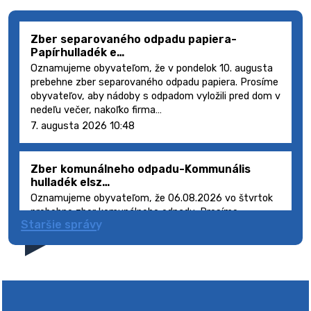
Zber separovaného odpadu papiera-
Papírhulladék e…
Oznamujeme obyvateľom, že v pondelok 10. augusta
prebehne zber separovaného odpadu papiera. Prosíme
obyvateľov, aby nádoby s odpadom vyložili pred dom v
nedeľu večer, nakoľko firma…
7. augusta 2026 10:48
Zber komunálneho odpadu-Kommunális
hulladék elsz…
Oznamujeme obyvateľom, že 06.08.2026 vo štvrtok
prebehne zber komunálneho odpadu. Prosíme
Staršie správy
obyvateľov, aby smetné nádoby s odpadom vyložili
pred dom deň vopred, nakoľko firma FCC Sl…
5. augusta 2026 08:41
Výlet dôchodcov 2026- Nyugdíjas kirándulás