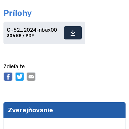
Prílohy
C.-52_2024-nbax00
Stiahnuť
306 KB / PDF
súbor
Zdieľajte
Zverejňovanie
Zverejňovanie