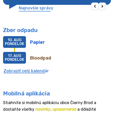
Najnovšie správy
Zber odpadu
10. AUG
Papier
PONDELOK
17. AUG
Bioodpad
PONDELOK
Zobraziť celý kalendár
Mobilná aplikácia
Stiahnite si mobilnú aplikáciu obce Čierny Brod a
dostaňte všetky
novinky
,
upozornenia
a dôležité