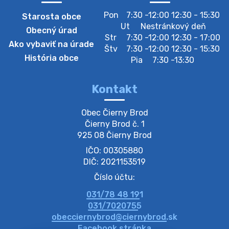
Pon
7:30 -12:00 12:30 - 15:30
Starosta obce
Zberný dvor-Gyűjtőudvar
Ut
Nestránkový deň
Obecný úrad
Oznamujeme obyvateľom, že v stredu 05. augusta
Str
7:30 -12:00 12:30 - 17:00
Ako vybaviť na úrade
bude zberný dvor zatvorený. Értesítjük a lakosokat,
Štv
7:30 -12:00 12:30 - 15:30
hogy szerdán augusztus 05-én a gyűjtőudvar zárva
História obce
Pia
7:30 -13:30
lesz https://ciernybrod.sk?p=214…
4. augusta 2026 09:57
Kontakt
Zber separovaného odpadu plastu-
Obec Čierny Brod

Szeparált műanya…
Čierny Brod č. 1

Oznamujeme obyvateľom, že v stredu 05. augusta
925 08 Čierny Brod
prebehne zber separovaného odpadu plastu. Prosíme
IČO: 00305880
obyvateľov, aby vrecia s odpadom vyložili pred dom už
večer vopred, nakoľko firma F…
DIČ: 2021153519
4. augusta 2026 09:51
Číslo účtu:
031/78 48 191
Oznámenie o plánovanom prerušení dodávky
031/7020755
elektri…
obecciernybrod@ciernybrod.sk
Oznamujeme Vám, že v určitých dňoch bude v
Facebook stránka