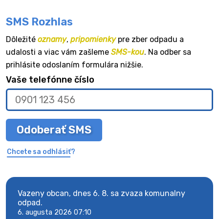
SMS Rozhlas
Dôležité
oznamy
,
pripomienky
pre zber odpadu a
udalosti a viac vám zašleme
SMS-kou
. Na odber sa
prihlásite odoslaním formulára nižšie.
Vaše telefónne číslo
Odoberať SMS
Chcete sa odhlásiť?
Vazeny obcan, dnes 6. 8. sa zvaza komunalny
Vaze
odpad.
odpa
6. augusta 2026 07:10
6. au