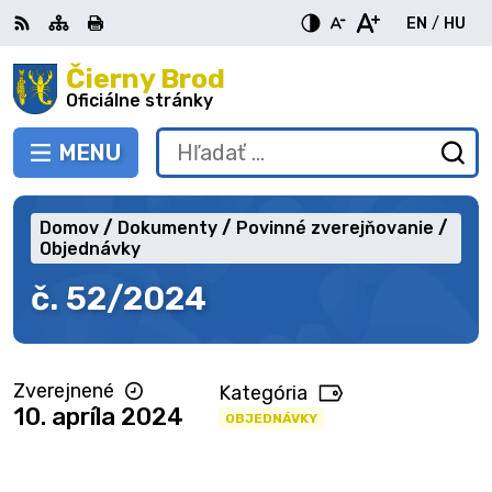
Preskočiť
EN
/
HU
na
Switch
Zme
obsah
Čierny Brod
RSS
Mapa
Tlačiť
Zvýšiť
Zmenšiť
Zväčšiť
languag
jazy
kontrast
veľkosť
veľkosť
Oficiálne stránky
to
na
písma
písma
English
Mag
MENU
PREPNÚŤ
Hľadať:
Od
vy
fo
Domov
Dokumenty
Povinné zverejňovanie
Objednávky
č. 52/2024
Zverejnené
Kategória
10. apríla 2024
OBJEDNÁVKY