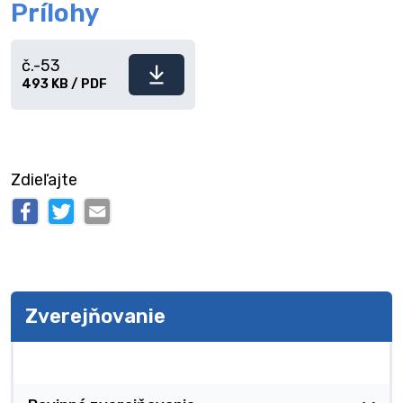
Prílohy
č.-53
Stiahnuť
493 KB / PDF
súbor
Zdieľajte
Zverejňovanie
Zverejňovanie