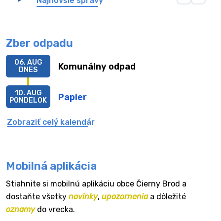
Najnovšie správy
Zber odpadu
06. AUG
Komunálny odpad
DNES
10. AUG
Papier
PONDELOK
Zobraziť celý kalendár
Mobilná aplikácia
Stiahnite si mobilnú aplikáciu obce Čierny Brod a
dostaňte všetky
novinky
,
upozornenia
a dôležité
oznamy
do vrecka.