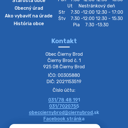
Starosta obce
Szeparált műanya…
Ut
Nestránkový deň
Obecný úrad
Oznamujeme obyvateľom, že v stredu 05. augusta
Str
7:30 -12:00 12:30 - 17:00
Ako vybaviť na úrade
prebehne zber separovaného odpadu plastu. Prosíme
Štv
7:30 -12:00 12:30 - 15:30
obyvateľov, aby vrecia s odpadom vyložili pred dom už
História obce
Pia
7:30 -13:30
večer vopred, nakoľko firma F…
4. augusta 2026 09:51
Kontakt
Oznámenie o plánovanom prerušení dodávky
Obec Čierny Brod

elektri…
Čierny Brod č. 1

Oznamujeme Vám, že v určitých dňoch bude v
925 08 Čierny Brod
niektorých častiach našej obce plánované prerušenie
IČO: 00305880
distribúcie elektrickej energie. Podrobné informácie o
dátumoch, časoch a dotknutých …
DIČ: 2021153519
4. augusta 2026 09:48
Číslo účtu:
031/78 48 191
Zber BIO odpadu-BIO hulladék elszállítása
031/7020755
Obecný úrad v Čiernom Brode oznamuje obyvateľom,
obecciernybrod@ciernybrod.sk
že ďalší odvoz BIO odpadu sa uskutoční 03.08.2026
Facebook stránka
(pondelok). Prosíme obyvateľov, aby nádoby vyložili už