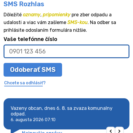
SMS Rozhlas
Dôležité
oznamy
,
pripomienky
pre zber odpadu a
udalosti a viac vám zašleme
SMS-kou
. Na odber sa
prihlásite odoslaním formulára nižšie.
Vaše telefónne číslo
Odoberať SMS
Chcete sa odhlásiť?
Vazeny obcan, dnes 6. 8. sa zvaza komunalny
Vaze
odpad.
odpa
6. augusta 2026 07:10
6. au