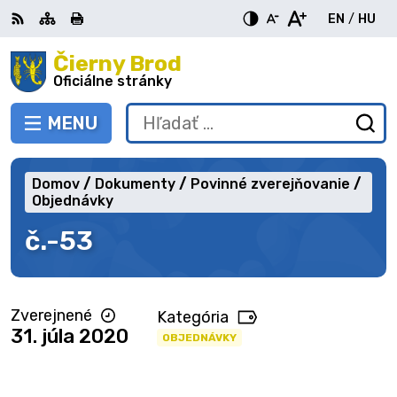
Preskočiť
EN
/
HU
na
Switch
Zme
obsah
Čierny Brod
RSS
Mapa
Tlačiť
Zvýšiť
Zmenšiť
Zväčšiť
languag
jazy
kontrast
veľkosť
veľkosť
Oficiálne stránky
to
na
písma
písma
English
Mag
MENU
PREPNÚŤ
Hľadať:
Od
vy
fo
Domov
Dokumenty
Povinné zverejňovanie
Objednávky
č.-53
Zverejnené
Kategória
31. júla 2020
OBJEDNÁVKY