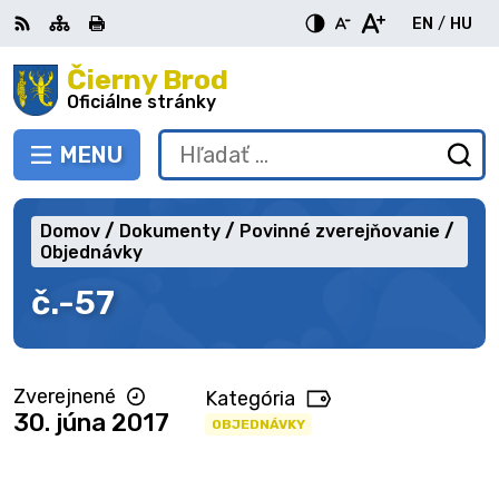
Preskočiť
EN
/
HU
na
Switch
Zme
obsah
Čierny Brod
RSS
Mapa
Tlačiť
Zvýšiť
Zmenšiť
Zväčšiť
languag
jazy
kontrast
veľkosť
veľkosť
Oficiálne stránky
to
na
písma
písma
English
Mag
MENU
PREPNÚŤ
Hľadať:
Od
vy
fo
Domov
Dokumenty
Povinné zverejňovanie
Objednávky
č.-57
Zverejnené
Kategória
30. júna 2017
OBJEDNÁVKY