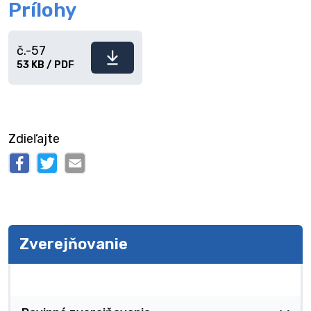
Prílohy
č.-57
Stiahnuť
53 KB / PDF
súbor
Zdieľajte
Zverejňovanie
Zverejňovanie