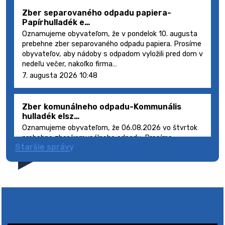
Zber separovaného odpadu papiera-
Papírhulladék e…
Oznamujeme obyvateľom, že v pondelok 10. augusta
prebehne zber separovaného odpadu papiera. Prosíme
obyvateľov, aby nádoby s odpadom vyložili pred dom v
nedeľu večer, nakoľko firma…
7. augusta 2026 10:48
Zber komunálneho odpadu-Kommunális
hulladék elsz…
Oznamujeme obyvateľom, že 06.08.2026 vo štvrtok
prebehne zber komunálneho odpadu. Prosíme
Staršie správy
obyvateľov, aby smetné nádoby s odpadom vyložili
pred dom deň vopred, nakoľko firma FCC Sl…
5. augusta 2026 08:41
Výlet dôchodcov 2026- Nyugdíjas kirándulás
2026