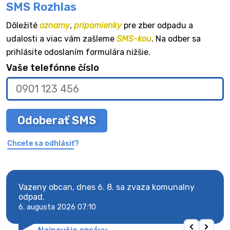
SMS Rozhlas
Dôležité
oznamy
,
pripomienky
pre zber odpadu a
udalosti a viac vám zašleme
SMS-kou
. Na odber sa
prihlásite odoslaním formulára nižšie.
Vaše telefónne číslo
Odoberať SMS
Chcete sa odhlásiť?
Vazeny obcan, dnes 6. 8. sa zvaza komunalny
Vaze
odpad.
odpa
6. augusta 2026 07:10
6. au