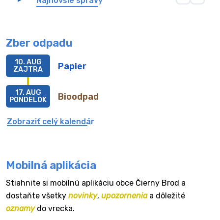
Najnovšie správy
Zber odpadu
10. AUG
Papier
ZAJTRA
17. AUG
Bioodpad
PONDELOK
Zobraziť celý kalendár
Mobilná aplikácia
Stiahnite si mobilnú aplikáciu obce Čierny Brod a
dostaňte všetky
novinky
,
upozornenia
a dôležité
oznamy
do vrecka.