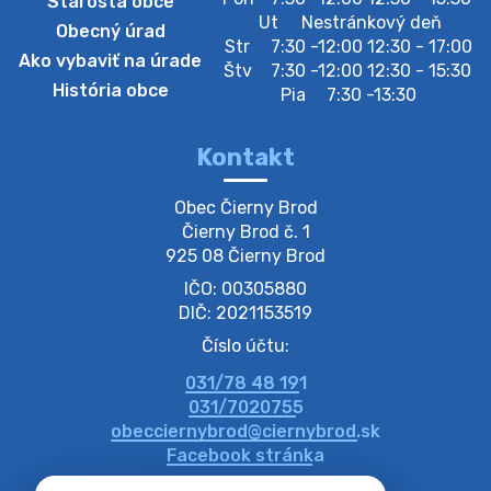
Starosta obce
Zberný dvor-Gyűjtőudvar
Ut
Nestránkový deň
Obecný úrad
Oznamujeme obyvateľom, že v stredu 05. augusta
Str
7:30 -12:00 12:30 - 17:00
Ako vybaviť na úrade
bude zberný dvor zatvorený. Értesítjük a lakosokat,
Štv
7:30 -12:00 12:30 - 15:30
hogy szerdán augusztus 05-én a gyűjtőudvar zárva
História obce
Pia
7:30 -13:30
lesz https://ciernybrod.sk?p=214…
4. augusta 2026 09:57
Kontakt
Zber separovaného odpadu plastu-
Obec Čierny Brod

Szeparált műanya…
Čierny Brod č. 1

Oznamujeme obyvateľom, že v stredu 05. augusta
925 08 Čierny Brod
prebehne zber separovaného odpadu plastu. Prosíme
IČO: 00305880
obyvateľov, aby vrecia s odpadom vyložili pred dom už
večer vopred, nakoľko firma F…
DIČ: 2021153519
4. augusta 2026 09:51
Číslo účtu:
031/78 48 191
Oznámenie o plánovanom prerušení dodávky
031/7020755
elektri…
obecciernybrod@ciernybrod.sk
Oznamujeme Vám, že v určitých dňoch bude v
Facebook stránka
niektorých častiach našej obce plánované prerušenie