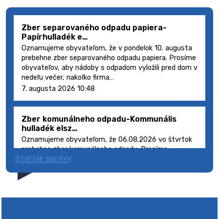
Zber separovaného odpadu papiera-
Papírhulladék e…
Oznamujeme obyvateľom, že v pondelok 10. augusta
prebehne zber separovaného odpadu papiera. Prosíme
obyvateľov, aby nádoby s odpadom vyložili pred dom v
nedeľu večer, nakoľko firma…
7. augusta 2026 10:48
Zber komunálneho odpadu-Kommunális
hulladék elsz…
Oznamujeme obyvateľom, že 06.08.2026 vo štvrtok
prebehne zber komunálneho odpadu. Prosíme
Staršie správy
obyvateľov, aby smetné nádoby s odpadom vyložili
pred dom deň vopred, nakoľko firma FCC Sl…
5. augusta 2026 08:41
Výlet dôchodcov 2026- Nyugdíjas kirándulás