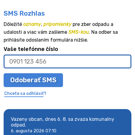
SMS Rozhlas
Dôležité
oznamy
,
pripomienky
pre zber odpadu a
udalosti a viac vám zašleme
SMS-kou
. Na odber sa
prihlásite odoslaním formulára nižšie.
Vaše telefónne číslo
Odoberať SMS
Chcete sa odhlásiť?
Vazeny obcan, dnes 6. 8. sa zvaza komunalny
Vaze
odpad.
odpa
6. augusta 2026 07:10
6. au