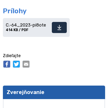
Prílohy
C.-64_2023-pi8ote
Stiahnuť
414 KB / PDF
súbor
Zdieľajte
Zverejňovanie
Zverejňovanie