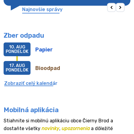
Najnovšie správy
Zber odpadu
10. AUG
Papier
PONDELOK
17. AUG
Bioodpad
PONDELOK
Zobraziť celý kalendár
Mobilná aplikácia
Stiahnite si mobilnú aplikáciu obce Čierny Brod a
dostaňte všetky
novinky
,
upozornenia
a dôležité