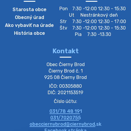
Pon
7:30 -12:00 12:30 - 15:30
Starosta obce
Zberný dvor-Gyűjtőudvar
Ut
Nestránkový deň
Obecný úrad
Oznamujeme obyvateľom, že v stredu 05. augusta
Str
7:30 -12:00 12:30 - 17:00
Ako vybaviť na úrade
bude zberný dvor zatvorený. Értesítjük a lakosokat,
Štv
7:30 -12:00 12:30 - 15:30
hogy szerdán augusztus 05-én a gyűjtőudvar zárva
História obce
Pia
7:30 -13:30
lesz https://ciernybrod.sk?p=214…
4. augusta 2026 09:57
Kontakt
Zber separovaného odpadu plastu-
Obec Čierny Brod

Szeparált műanya…
Čierny Brod č. 1

Oznamujeme obyvateľom, že v stredu 05. augusta
925 08 Čierny Brod
prebehne zber separovaného odpadu plastu. Prosíme
IČO: 00305880
obyvateľov, aby vrecia s odpadom vyložili pred dom už
večer vopred, nakoľko firma F…
DIČ: 2021153519
4. augusta 2026 09:51
Číslo účtu:
031/78 48 191
Oznámenie o plánovanom prerušení dodávky
031/7020755
elektri…
obecciernybrod@ciernybrod.sk
Oznamujeme Vám, že v určitých dňoch bude v
Facebook stránka