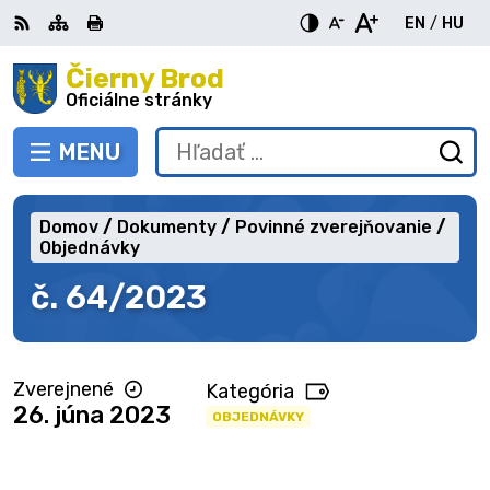
Preskočiť
EN
/
HU
na
Switch
Zme
obsah
Čierny Brod
RSS
Mapa
Tlačiť
Zvýšiť
Zmenšiť
Zväčšiť
languag
jazy
kontrast
veľkosť
veľkosť
Oficiálne stránky
to
na
písma
písma
English
Mag
MENU
PREPNÚŤ
Hľadať:
Od
vy
fo
Domov
Dokumenty
Povinné zverejňovanie
Objednávky
č. 64/2023
Zverejnené
Kategória
26. júna 2023
OBJEDNÁVKY