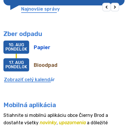
Najnovšie správy
Zber odpadu
10. AUG
Papier
PONDELOK
17. AUG
Bioodpad
PONDELOK
Zobraziť celý kalendár
Mobilná aplikácia
Stiahnite si mobilnú aplikáciu obce Čierny Brod a
dostaňte všetky
novinky
,
upozornenia
a dôležité