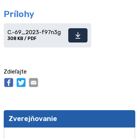
Prílohy
C.-69_2023-f97n3g
Stiahnuť
308 KB / PDF
súbor
Zdieľajte
Zverejňovanie
Zverejňovanie