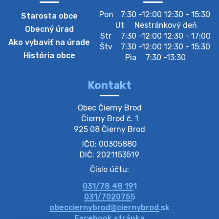
Pon
7:30 -12:00 12:30 - 15:30
Starosta obce
Zberný dvor-Gyűjtőudvar
Ut
Nestránkový deň
Obecný úrad
Oznamujeme obyvateľom, že v stredu 05. augusta
Str
7:30 -12:00 12:30 - 17:00
Ako vybaviť na úrade
bude zberný dvor zatvorený. Értesítjük a lakosokat,
Štv
7:30 -12:00 12:30 - 15:30
hogy szerdán augusztus 05-én a gyűjtőudvar zárva
História obce
Pia
7:30 -13:30
lesz https://ciernybrod.sk?p=214…
4. augusta 2026 09:57
Kontakt
Zber separovaného odpadu plastu-
Obec Čierny Brod

Szeparált műanya…
Čierny Brod č. 1

Oznamujeme obyvateľom, že v stredu 05. augusta
925 08 Čierny Brod
prebehne zber separovaného odpadu plastu. Prosíme
IČO: 00305880
obyvateľov, aby vrecia s odpadom vyložili pred dom už
večer vopred, nakoľko firma F…
DIČ: 2021153519
4. augusta 2026 09:51
Číslo účtu:
031/78 48 191
Oznámenie o plánovanom prerušení dodávky
031/7020755
elektri…
obecciernybrod@ciernybrod.sk
Oznamujeme Vám, že v určitých dňoch bude v
Facebook stránka