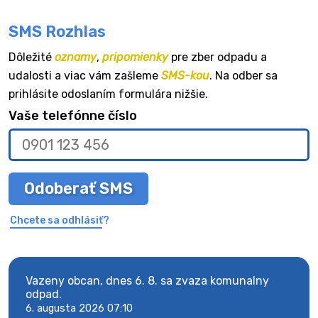
SMS Rozhlas
Dôležité
oznamy
,
pripomienky
pre zber odpadu a
udalosti a viac vám zašleme
SMS-kou
. Na odber sa
prihlásite odoslaním formulára nižšie.
Vaše telefónne číslo
Odoberať SMS
Chcete sa odhlásiť?
Vazeny obcan, dnes 6. 8. sa zvaza komunalny
Vaze
odpad.
odpa
6. augusta 2026 07:10
6. au