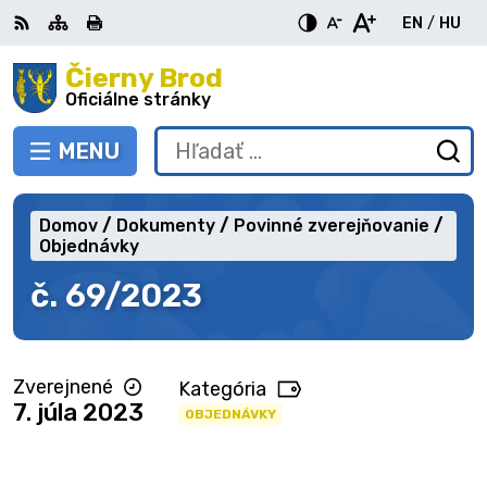
Preskočiť
EN
/
HU
na
Switch
Zme
obsah
Čierny Brod
RSS
Mapa
Tlačiť
Zvýšiť
Zmenšiť
Zväčšiť
languag
jazy
kontrast
veľkosť
veľkosť
Oficiálne stránky
to
na
písma
písma
English
Mag
MENU
PREPNÚŤ
Hľadať:
Od
vy
fo
Domov
Dokumenty
Povinné zverejňovanie
Objednávky
č. 69/2023
Zverejnené
Kategória
7. júla 2023
OBJEDNÁVKY