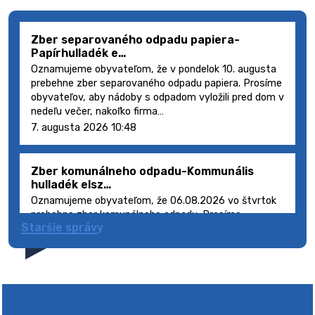
Zber separovaného odpadu papiera-
Papírhulladék e…
Oznamujeme obyvateľom, že v pondelok 10. augusta
prebehne zber separovaného odpadu papiera. Prosíme
obyvateľov, aby nádoby s odpadom vyložili pred dom v
nedeľu večer, nakoľko firma…
7. augusta 2026 10:48
Zber komunálneho odpadu-Kommunális
hulladék elsz…
Oznamujeme obyvateľom, že 06.08.2026 vo štvrtok
prebehne zber komunálneho odpadu. Prosíme
Staršie správy
obyvateľov, aby smetné nádoby s odpadom vyložili
pred dom deň vopred, nakoľko firma FCC Sl…
5. augusta 2026 08:41
Výlet dôchodcov 2026- Nyugdíjas kirándulás