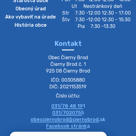
Starosta obce
Zberný dvor-Gyűjtőudvar
Ut
Nestránkový deň
Obecný úrad
Oznamujeme obyvateľom, že v stredu 05. augusta
Str
7:30 -12:00 12:30 - 17:00
Ako vybaviť na úrade
bude zberný dvor zatvorený. Értesítjük a lakosokat,
Štv
7:30 -12:00 12:30 - 15:30
hogy szerdán augusztus 05-én a gyűjtőudvar zárva
História obce
Pia
7:30 -13:30
lesz https://ciernybrod.sk?p=214…
4. augusta 2026 09:57
Kontakt
Zber separovaného odpadu plastu-
Obec Čierny Brod

Szeparált műanya…
Čierny Brod č. 1

Oznamujeme obyvateľom, že v stredu 05. augusta
925 08 Čierny Brod
prebehne zber separovaného odpadu plastu. Prosíme
IČO: 00305880
obyvateľov, aby vrecia s odpadom vyložili pred dom už
večer vopred, nakoľko firma F…
DIČ: 2021153519
4. augusta 2026 09:51
Číslo účtu:
031/78 48 191
Oznámenie o plánovanom prerušení dodávky
031/7020755
elektri…
obecciernybrod@ciernybrod.sk
Oznamujeme Vám, že v určitých dňoch bude v
Facebook stránka
niektorých častiach našej obce plánované prerušenie