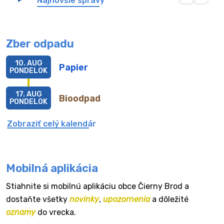
Najnovšie správy
Zber odpadu
10. AUG
Papier
PONDELOK
17. AUG
Bioodpad
PONDELOK
Zobraziť celý kalendár
Mobilná aplikácia
Stiahnite si mobilnú aplikáciu obce Čierny Brod a
dostaňte všetky
novinky
,
upozornenia
a dôležité
oznamy
do vrecka.