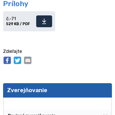
Prílohy
č.-71
Stiahnuť
529 KB / PDF
súbor
Zdieľajte
Zverejňovanie
Zverejňovanie