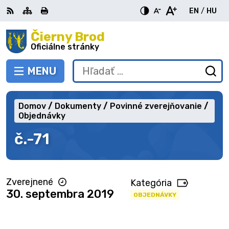
Preskočiť
EN
/
HU
na
Switch
Zme
obsah
Čierny Brod
RSS
Mapa
Tlačiť
Zvýšiť
Zmenšiť
Zväčšiť
languag
jazy
kontrast
veľkosť
veľkosť
Oficiálne stránky
to
na
písma
písma
English
Mag
MENU
PREPNÚŤ
Hľadať:
Od
vy
fo
Domov
Dokumenty
Povinné zverejňovanie
Objednávky
č.-71
Zverejnené
Kategória
30. septembra 2019
OBJEDNÁVKY