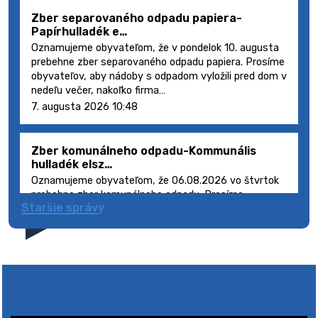
Zber separovaného odpadu papiera-
Papírhulladék e…
Oznamujeme obyvateľom, že v pondelok 10. augusta
prebehne zber separovaného odpadu papiera. Prosíme
obyvateľov, aby nádoby s odpadom vyložili pred dom v
nedeľu večer, nakoľko firma…
7. augusta 2026 10:48
Zber komunálneho odpadu-Kommunális
hulladék elsz…
Oznamujeme obyvateľom, že 06.08.2026 vo štvrtok
prebehne zber komunálneho odpadu. Prosíme
Staršie správy
obyvateľov, aby smetné nádoby s odpadom vyložili
pred dom deň vopred, nakoľko firma FCC Sl…
5. augusta 2026 08:41
Výlet dôchodcov 2026- Nyugdíjas kirándulás
2026