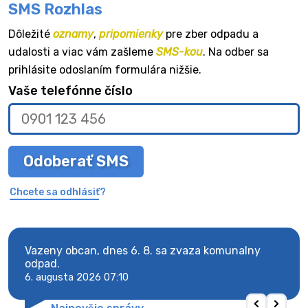
SMS Rozhlas
Dôležité
oznamy
,
pripomienky
pre zber odpadu a
udalosti a viac vám zašleme
SMS-kou
. Na odber sa
prihlásite odoslaním formulára nižšie.
Vaše telefónne číslo
Odoberať SMS
Chcete sa odhlásiť?
Vazeny obcan, dnes 6. 8. sa zvaza komunalny
Vaze
odpad.
odpa
6. augusta 2026 07:10
6. au