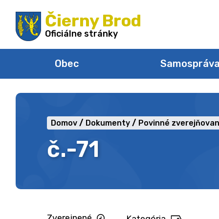
Preskočiť
Čierny Brod
na
obsah
Oficiálne stránky
Obec
Samospráv
Domov
Dokumenty
Povinné zverejňovan
č.-71
Zverejnené