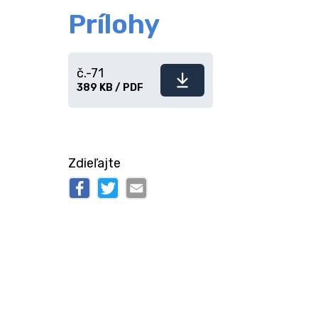
Prílohy
č.-71
Stiahnuť
389 KB / PDF
súbor
Zdieľajte