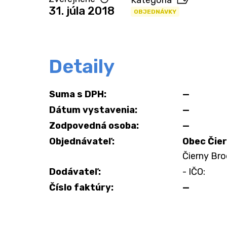
Kategória
31. júla 2018
OBJEDNÁVKY
Detaily
Suma s DPH:
—
Dátum vystavenia:
—
Zodpovedná osoba:
—
Objednávateľ:
Obec Čie
Čierny Bro
Dodávateľ:
- IČO:
Číslo faktúry:
—