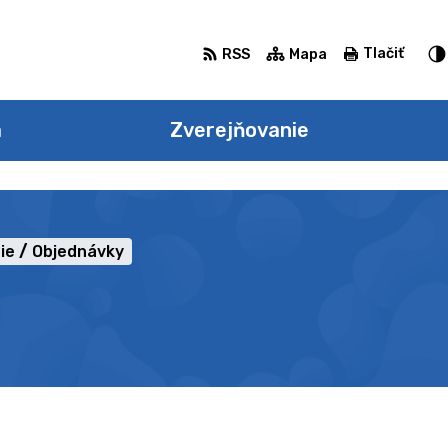
Tlačiť
RSS
Mapa
a
Zverejňovanie
ie
Objednávky