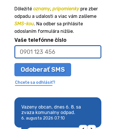
Dôležité
oznamy
,
pripomienky
pre zber
odpadu a udalosti a viac vám zašleme
SMS-kou
. Na odber sa prihlásite
odoslaním formulára nižšie.
Vaše telefónne číslo
Odoberať SMS
Chcete sa odhlásiť?
8. sa
Vazeny obcan, dnes 6. 8. sa
Vazeny obcan, d
 odpad.
zvaza komunalny odpad.
zvaza komunaln
6. augusta 2026 07:10
6. augusta 2026 