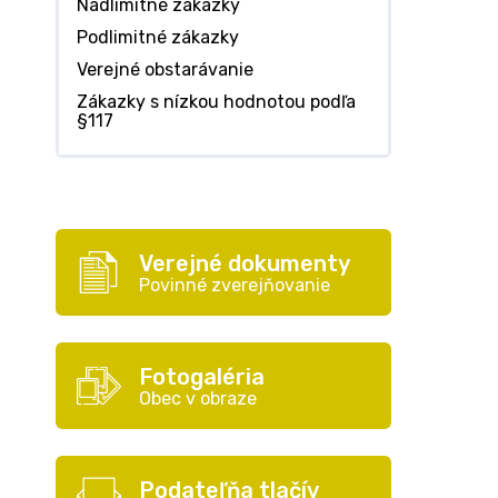
Nadlimitné zákazky
Podlimitné zákazky
Verejné obstarávanie
Zákazky s nízkou hodnotou podľa
§117
Verejné dokumenty
Povinné zverejňovanie
Fotogaléria
Obec v obraze
Podateľňa tlačív