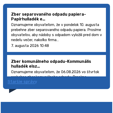
Zber separovaného odpadu papiera-
Papírhulladék e…
Oznamujeme obyvateľom, že v pondelok 10. augusta
prebehne zber separovaného odpadu papiera. Prosíme
obyvateľov, aby nádoby s odpadom vyložili pred dom v
nedeľu večer, nakoľko firma…
7. augusta 2026 10:48
Zber komunálneho odpadu-Kommunális
hulladék elsz…
Oznamujeme obyvateľom, že 06.08.2026 vo štvrtok
prebehne zber komunálneho odpadu. Prosíme
Staršie správy
obyvateľov, aby smetné nádoby s odpadom vyložili
pred dom deň vopred, nakoľko firma FCC Sl…
5. augusta 2026 08:41
Výlet dôchodcov 2026- Nyugdíjas kirándulás