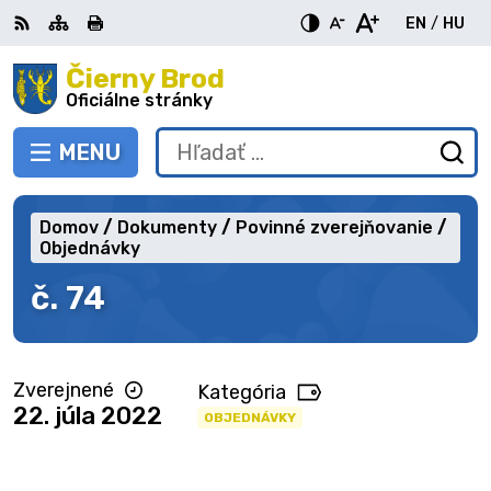
Preskočiť
EN
/
HU
na
Switch
Zme
obsah
Čierny Brod
RSS
Mapa
Tlačiť
Zvýšiť
Zmenšiť
Zväčšiť
languag
jazy
kontrast
veľkosť
veľkosť
Oficiálne stránky
to
na
písma
písma
English
Mag
MENU
PREPNÚŤ
Hľadať:
Od
vy
fo
Domov
Dokumenty
Povinné zverejňovanie
Objednávky
č. 74
Zverejnené
Kategória
22. júla 2022
OBJEDNÁVKY