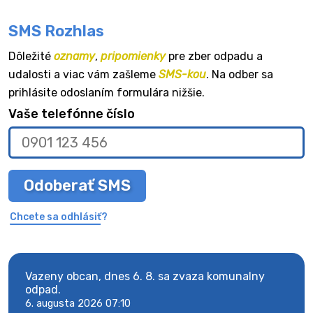
SMS Rozhlas
Dôležité
oznamy
,
pripomienky
pre zber odpadu a
udalosti a viac vám zašleme
SMS-kou
. Na odber sa
prihlásite odoslaním formulára nižšie.
Vaše telefónne číslo
Odoberať SMS
Chcete sa odhlásiť?
Vazeny obcan, dnes 6. 8. sa zvaza komunalny
Vaze
odpad.
odpa
6. augusta 2026 07:10
6. au