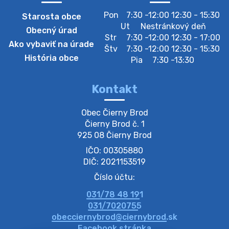
Pon
7:30 -12:00 12:30 - 15:30
Starosta obce
Zberný dvor-Gyűjtőudvar
Ut
Nestránkový deň
Obecný úrad
Oznamujeme obyvateľom, že v stredu 05. augusta
Str
7:30 -12:00 12:30 - 17:00
Ako vybaviť na úrade
bude zberný dvor zatvorený. Értesítjük a lakosokat,
Štv
7:30 -12:00 12:30 - 15:30
hogy szerdán augusztus 05-én a gyűjtőudvar zárva
História obce
Pia
7:30 -13:30
lesz https://ciernybrod.sk?p=214…
4. augusta 2026 09:57
Kontakt
Zber separovaného odpadu plastu-
Obec Čierny Brod

Szeparált műanya…
Čierny Brod č. 1

Oznamujeme obyvateľom, že v stredu 05. augusta
925 08 Čierny Brod
prebehne zber separovaného odpadu plastu. Prosíme
IČO: 00305880
obyvateľov, aby vrecia s odpadom vyložili pred dom už
večer vopred, nakoľko firma F…
DIČ: 2021153519
4. augusta 2026 09:51
Číslo účtu:
031/78 48 191
Oznámenie o plánovanom prerušení dodávky
031/7020755
elektri…
obecciernybrod@ciernybrod.sk
Oznamujeme Vám, že v určitých dňoch bude v
Facebook stránka