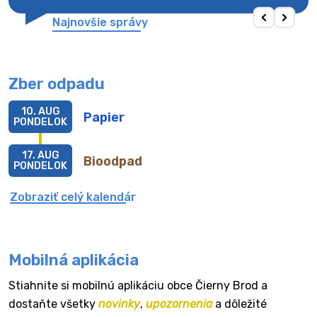
Najnovšie správy
Zber odpadu
10. AUG
Papier
PONDELOK
17. AUG
Bioodpad
PONDELOK
Zobraziť celý kalendár
Mobilná aplikácia
Stiahnite si mobilnú aplikáciu obce Čierny Brod a
dostaňte všetky
novinky
,
upozornenia
a dôležité