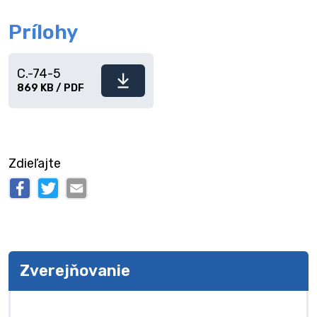
Prílohy
C.-74-5
Stiahnuť
869 KB / PDF
súbor
Zdieľajte
Zverejňovanie
Zverejňovanie