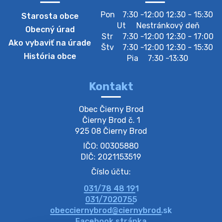
Pon
7:30 -12:00 12:30 - 15:30
Starosta obce
Zberný dvor-Gyűjtőudvar
Ut
Nestránkový deň
Obecný úrad
Oznamujeme obyvateľom, že v stredu 05. augusta
Str
7:30 -12:00 12:30 - 17:00
Ako vybaviť na úrade
bude zberný dvor zatvorený. Értesítjük a lakosokat,
Štv
7:30 -12:00 12:30 - 15:30
hogy szerdán augusztus 05-én a gyűjtőudvar zárva
História obce
Pia
7:30 -13:30
lesz https://ciernybrod.sk?p=214…
4. augusta 2026 09:57
Kontakt
Zber separovaného odpadu plastu-
Obec Čierny Brod

Szeparált műanya…
Čierny Brod č. 1

Oznamujeme obyvateľom, že v stredu 05. augusta
925 08 Čierny Brod
prebehne zber separovaného odpadu plastu. Prosíme
IČO: 00305880
obyvateľov, aby vrecia s odpadom vyložili pred dom už
večer vopred, nakoľko firma F…
DIČ: 2021153519
4. augusta 2026 09:51
Číslo účtu:
031/78 48 191
Oznámenie o plánovanom prerušení dodávky
031/7020755
elektri…
obecciernybrod@ciernybrod.sk
Oznamujeme Vám, že v určitých dňoch bude v
Facebook stránka