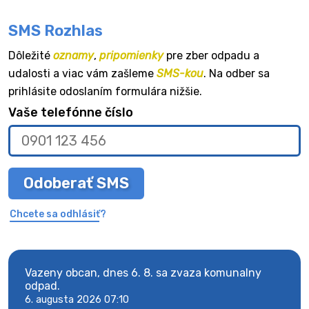
SMS Rozhlas
Dôležité
oznamy
,
pripomienky
pre zber odpadu a
udalosti a viac vám zašleme
SMS-kou
. Na odber sa
prihlásite odoslaním formulára nižšie.
Vaše telefónne číslo
Odoberať SMS
Chcete sa odhlásiť?
Vazeny obcan, dnes 6. 8. sa zvaza komunalny
Vaze
odpad.
odpa
6. augusta 2026 07:10
6. au