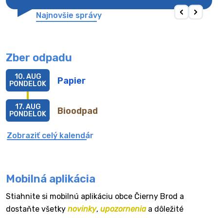
Najnovšie správy
Zber odpadu
10. AUG
Papier
PONDELOK
17. AUG
Bioodpad
PONDELOK
Zobraziť celý kalendár
Mobilná aplikácia
Stiahnite si mobilnú aplikáciu obce Čierny Brod a
dostaňte všetky
novinky
,
upozornenia
a dôležité