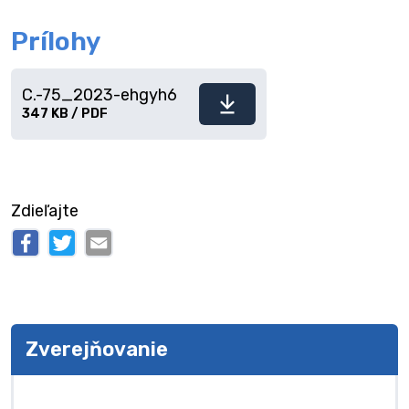
Prílohy
C.-75_2023-ehgyh6
Stiahnuť
347 KB / PDF
súbor
Zdieľajte
Zverejňovanie
Zverejňovanie