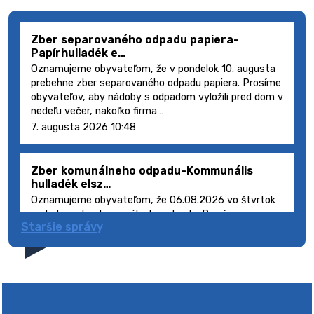
Zber separovaného odpadu papiera-
Papírhulladék e…
Oznamujeme obyvateľom, že v pondelok 10. augusta
prebehne zber separovaného odpadu papiera. Prosíme
obyvateľov, aby nádoby s odpadom vyložili pred dom v
nedeľu večer, nakoľko firma…
7. augusta 2026 10:48
Zber komunálneho odpadu-Kommunális
hulladék elsz…
Oznamujeme obyvateľom, že 06.08.2026 vo štvrtok
prebehne zber komunálneho odpadu. Prosíme
Staršie správy
obyvateľov, aby smetné nádoby s odpadom vyložili
pred dom deň vopred, nakoľko firma FCC Sl…
5. augusta 2026 08:41
Výlet dôchodcov 2026- Nyugdíjas kirándulás