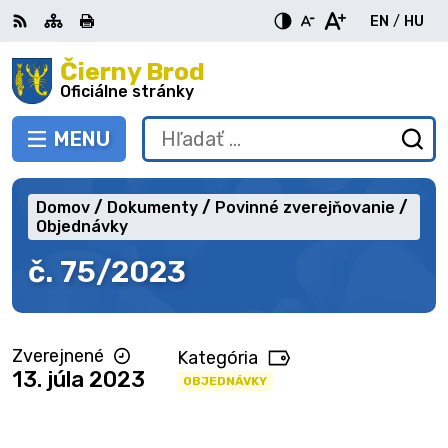
Preskočiť
EN
/
HU
na
Switch
Zme
obsah
Čierny Brod
RSS
Mapa
Tlačiť
Zvýšiť
Zmenšiť
Zväčšiť
languag
jazy
kontrast
veľkosť
veľkosť
Oficiálne stránky
to
na
písma
písma
English
Mag
MENU
PREPNÚŤ
Hľadať:
Od
vy
fo
Domov
Dokumenty
Povinné zverejňovanie
Objednávky
č. 75/2023
Zverejnené
Kategória
13. júla 2023
OBJEDNÁVKY