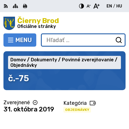
Preskočiť
EN
/
HU
na
Switch
Zme
obsah
Čierny Brod
RSS
Mapa
Tlačiť
Zvýšiť
Zmenšiť
Zväčšiť
languag
jazy
kontrast
veľkosť
veľkosť
Oficiálne stránky
to
na
písma
písma
English
Mag
MENU
PREPNÚŤ
Hľadať:
Od
vy
fo
Domov
Dokumenty
Povinné zverejňovanie
Objednávky
č.-75
Zverejnené
Kategória
31. októbra 2019
OBJEDNÁVKY