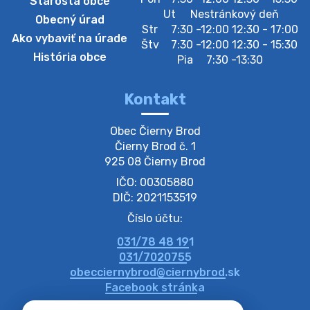
Starosta obce
Szeparált műanya…
Ut
Nestránkový deň
Obecný úrad
Oznamujeme obyvateľom, že v stredu 05. augusta
Str
7:30 -12:00 12:30 - 17:00
Ako vybaviť na úrade
prebehne zber separovaného odpadu plastu. Prosíme
Štv
7:30 -12:00 12:30 - 15:30
obyvateľov, aby vrecia s odpadom vyložili pred dom už
História obce
Pia
7:30 -13:30
večer vopred, nakoľko firma F…
4. augusta 2026 09:51
Kontakt
Oznámenie o plánovanom prerušení dodávky
Obec Čierny Brod

elektri…
Čierny Brod č. 1

Oznamujeme Vám, že v určitých dňoch bude v
925 08 Čierny Brod
niektorých častiach našej obce plánované prerušenie
IČO: 00305880
distribúcie elektrickej energie. Podrobné informácie o
dátumoch, časoch a dotknutých …
DIČ: 2021153519
4. augusta 2026 09:48
Číslo účtu:
031/78 48 191
Zber BIO odpadu-BIO hulladék elszállítása
031/7020755
Obecný úrad v Čiernom Brode oznamuje obyvateľom,
obecciernybrod@ciernybrod.sk
že ďalší odvoz BIO odpadu sa uskutoční 03.08.2026
Facebook stránka
(pondelok). Prosíme obyvateľov, aby nádoby vyložili už