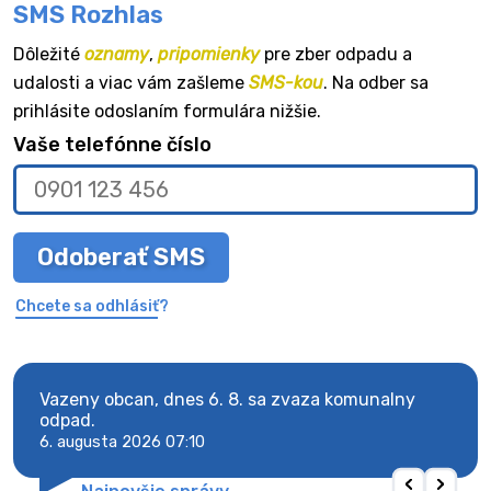
SMS Rozhlas
Dôležité
oznamy
,
pripomienky
pre zber odpadu a
udalosti a viac vám zašleme
SMS-kou
. Na odber sa
prihlásite odoslaním formulára nižšie.
Vaše telefónne číslo
Odoberať SMS
Chcete sa odhlásiť?
Vazeny obcan, dnes 6. 8. sa zvaza komunalny
Vaze
odpad.
odpa
6. augusta 2026 07:10
6. au