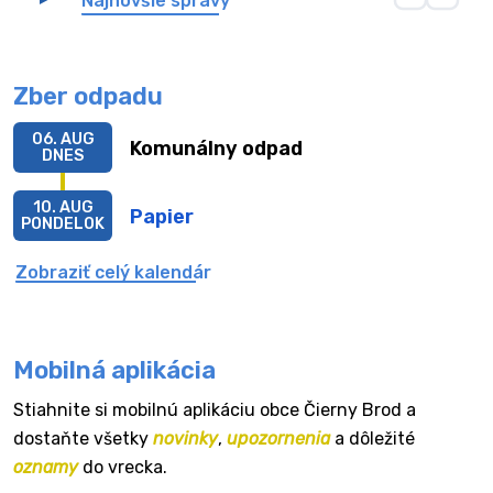
Najnovšie správy
Zber odpadu
06. AUG
Komunálny odpad
DNES
10. AUG
Papier
PONDELOK
Zobraziť celý kalendár
Mobilná aplikácia
Stiahnite si mobilnú aplikáciu obce Čierny Brod a
dostaňte všetky
novinky
,
upozornenia
a dôležité
oznamy
do vrecka.