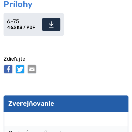
Prílohy
č.-75
Stiahnuť
463 KB / PDF
súbor
Zdieľajte
Zverejňovanie
Zverejňovanie