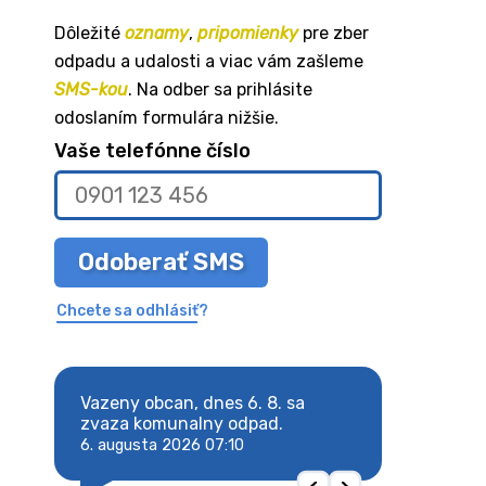
Dôležité
oznamy
,
pripomienky
pre zber
odpadu a udalosti a viac vám zašleme
SMS-kou
. Na odber sa prihlásite
odoslaním formulára nižšie.
Vaše telefónne číslo
Odoberať SMS
Chcete sa odhlásiť?
8. sa
Vazeny obcan, dnes 6. 8. sa
Vazeny obcan, d
 odpad.
zvaza komunalny odpad.
zvaza komunaln
6. augusta 2026 07:10
6. augusta 2026 