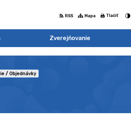
Tlačiť
RSS
Mapa
a
Zverejňovanie
ie
Objednávky