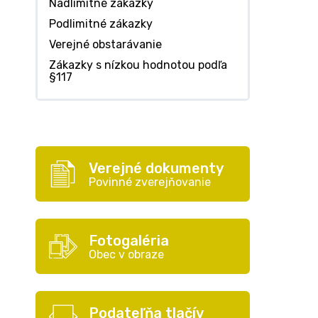
Nadlimitné zákazky
Podlimitné zákazky
Verejné obstarávanie
Zákazky s nízkou hodnotou podľa
§117
Verejné dokumenty
Povinné zverejňovanie
Fotogaléria
Obec v obraze
Podateľňa tlačív