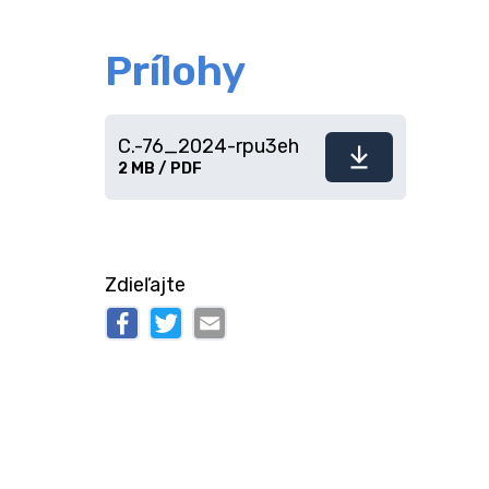
Prílohy
C.-76_2024-rpu3eh
Stiahnuť
2 MB / PDF
súbor
Zdieľajte