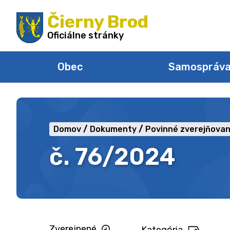
Preskočiť
Čierny Brod
na
obsah
Oficiálne stránky
Obec
Samospráv
Domov
Dokumenty
Povinné zverejňovan
č. 76/2024
Zverejnené