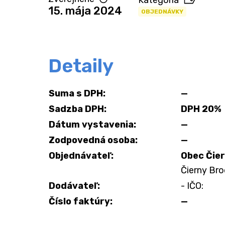
Kategória
15. mája 2024
OBJEDNÁVKY
Detaily
Suma s DPH:
—
Sadzba DPH:
DPH 20%
Dátum vystavenia:
—
Zodpovedná osoba:
—
Objednávateľ:
Obec Čie
Čierny Bro
Dodávateľ:
- IČO:
Číslo faktúry:
—