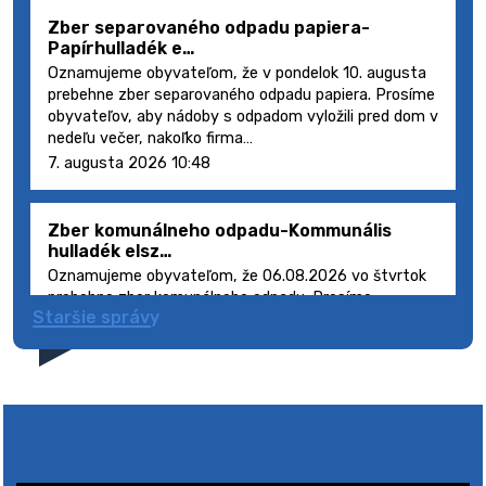
Zber separovaného odpadu papiera-
Papírhulladék e…
Oznamujeme obyvateľom, že v pondelok 10. augusta
prebehne zber separovaného odpadu papiera. Prosíme
obyvateľov, aby nádoby s odpadom vyložili pred dom v
nedeľu večer, nakoľko firma…
7. augusta 2026 10:48
Zber komunálneho odpadu-Kommunális
hulladék elsz…
Oznamujeme obyvateľom, že 06.08.2026 vo štvrtok
prebehne zber komunálneho odpadu. Prosíme
Staršie správy
obyvateľov, aby smetné nádoby s odpadom vyložili
pred dom deň vopred, nakoľko firma FCC Sl…
5. augusta 2026 08:41
Výlet dôchodcov 2026- Nyugdíjas kirándulás
2026