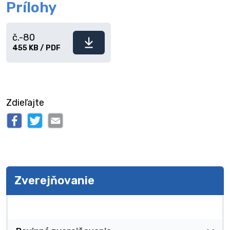
Prílohy
č.-80
Stiahnuť
455 KB / PDF
súbor
Zdieľajte
Zverejňovanie
Zverejňovanie