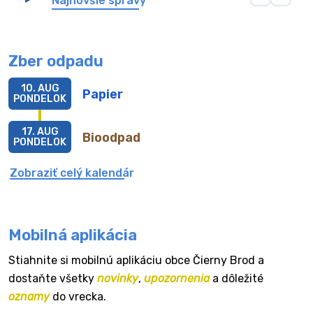
Najnovšie správy
Zber odpadu
10. AUG
Papier
PONDELOK
17. AUG
Bioodpad
PONDELOK
Zobraziť celý kalendár
Mobilná aplikácia
Stiahnite si mobilnú aplikáciu obce Čierny Brod a
dostaňte všetky
novinky
,
upozornenia
a dôležité
oznamy
do vrecka.