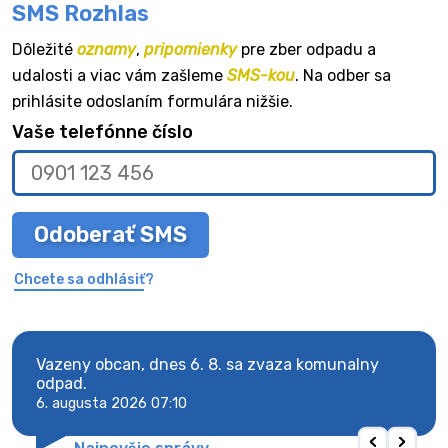
SMS Rozhlas
Dôležité
oznamy
,
pripomienky
pre zber odpadu a
udalosti a viac vám zašleme
SMS-kou
. Na odber sa
prihlásite odoslaním formulára nižšie.
Vaše telefónne číslo
Odoberať SMS
Chcete sa odhlásiť?
Vazeny obcan, dnes 6. 8. sa zvaza komunalny
Vaze
odpad.
odpa
6. augusta 2026 07:10
6. au