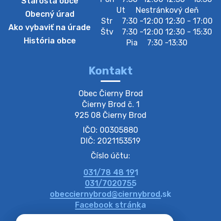
Starosta obce
Zberný dvor-Gyűjtőudvar
Ut
Nestránkový deň
Obecný úrad
Oznamujeme obyvateľom, že v stredu 05. augusta
Str
7:30 -12:00 12:30 - 17:00
Ako vybaviť na úrade
bude zberný dvor zatvorený. Értesítjük a lakosokat,
Štv
7:30 -12:00 12:30 - 15:30
hogy szerdán augusztus 05-én a gyűjtőudvar zárva
História obce
Pia
7:30 -13:30
lesz https://ciernybrod.sk?p=214…
4. augusta 2026 09:57
Kontakt
Zber separovaného odpadu plastu-
Obec Čierny Brod

Szeparált műanya…
Čierny Brod č. 1

Oznamujeme obyvateľom, že v stredu 05. augusta
925 08 Čierny Brod
prebehne zber separovaného odpadu plastu. Prosíme
IČO: 00305880
obyvateľov, aby vrecia s odpadom vyložili pred dom už
večer vopred, nakoľko firma F…
DIČ: 2021153519
4. augusta 2026 09:51
Číslo účtu:
031/78 48 191
Oznámenie o plánovanom prerušení dodávky
031/7020755
elektri…
obecciernybrod@ciernybrod.sk
Oznamujeme Vám, že v určitých dňoch bude v
Facebook stránka
niektorých častiach našej obce plánované prerušenie