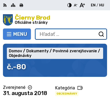
Preskočiť
EN
/
HU
na
Switch
Zme
obsah
Čierny Brod
RSS
Mapa
Tlačiť
Zvýšiť
Zmenšiť
Zväčšiť
languag
jazy
kontrast
veľkosť
veľkosť
Oficiálne stránky
to
na
písma
písma
English
Mag
MENU
PREPNÚŤ
Hľadať:
Od
vy
fo
Domov
Dokumenty
Povinné zverejňovanie
Objednávky
č.-80
Zverejnené
Kategória
31. augusta 2018
OBJEDNÁVKY