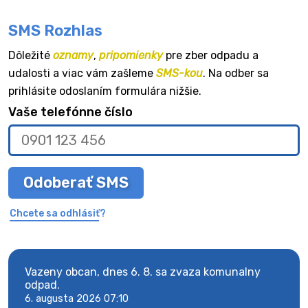
SMS Rozhlas
Dôležité
oznamy
,
pripomienky
pre zber odpadu a
udalosti a viac vám zašleme
SMS-kou
. Na odber sa
prihlásite odoslaním formulára nižšie.
Vaše telefónne číslo
Odoberať SMS
Chcete sa odhlásiť?
Vazeny obcan, dnes 6. 8. sa zvaza komunalny
Vaze
odpad.
odpa
6. augusta 2026 07:10
6. au