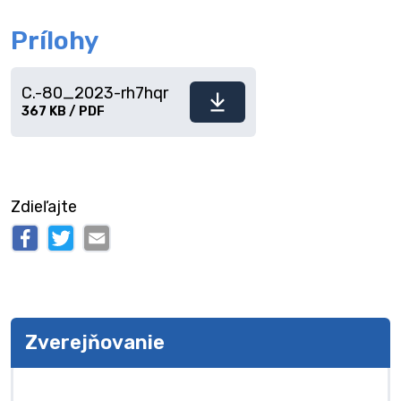
Prílohy
C.-80_2023-rh7hqr
Stiahnuť
367 KB / PDF
súbor
Zdieľajte
Zverejňovanie
Zverejňovanie