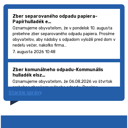
Zber separovaného odpadu papiera-
Papírhulladék e…
Oznamujeme obyvateľom, že v pondelok 10. augusta
prebehne zber separovaného odpadu papiera. Prosíme
obyvateľov, aby nádoby s odpadom vyložili pred dom v
nedeľu večer, nakoľko firma…
7. augusta 2026 10:48
Zber komunálneho odpadu-Kommunális
hulladék elsz…
Oznamujeme obyvateľom, že 06.08.2026 vo štvrtok
prebehne zber komunálneho odpadu. Prosíme
Staršie správy
obyvateľov, aby smetné nádoby s odpadom vyložili
pred dom deň vopred, nakoľko firma FCC Sl…
5. augusta 2026 08:41
Výlet dôchodcov 2026- Nyugdíjas kirándulás