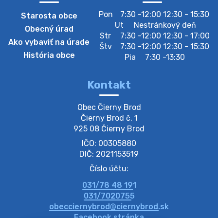
Pon
7:30 -12:00 12:30 - 15:30
Starosta obce
Zberný dvor-Gyűjtőudvar
Ut
Nestránkový deň
Obecný úrad
Oznamujeme obyvateľom, že v stredu 05. augusta
Str
7:30 -12:00 12:30 - 17:00
Ako vybaviť na úrade
bude zberný dvor zatvorený. Értesítjük a lakosokat,
Štv
7:30 -12:00 12:30 - 15:30
hogy szerdán augusztus 05-én a gyűjtőudvar zárva
História obce
Pia
7:30 -13:30
lesz https://ciernybrod.sk?p=214…
4. augusta 2026 09:57
Kontakt
Zber separovaného odpadu plastu-
Obec Čierny Brod

Szeparált műanya…
Čierny Brod č. 1

Oznamujeme obyvateľom, že v stredu 05. augusta
925 08 Čierny Brod
prebehne zber separovaného odpadu plastu. Prosíme
IČO: 00305880
obyvateľov, aby vrecia s odpadom vyložili pred dom už
večer vopred, nakoľko firma F…
DIČ: 2021153519
4. augusta 2026 09:51
Číslo účtu:
031/78 48 191
Oznámenie o plánovanom prerušení dodávky
031/7020755
elektri…
obecciernybrod@ciernybrod.sk
Oznamujeme Vám, že v určitých dňoch bude v
Facebook stránka