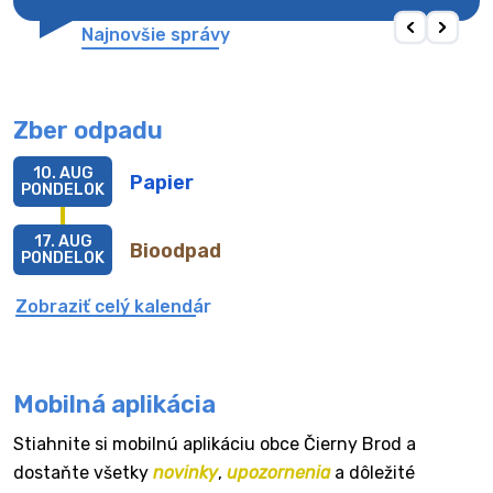
Najnovšie správy
Zber odpadu
10. AUG
Papier
PONDELOK
17. AUG
Bioodpad
PONDELOK
Zobraziť celý kalendár
Mobilná aplikácia
Stiahnite si mobilnú aplikáciu obce Čierny Brod a
dostaňte všetky
novinky
,
upozornenia
a dôležité