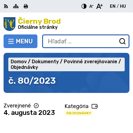
Preskočiť
EN
/
HU
na
Switch
Zme
obsah
Čierny Brod
RSS
Mapa
Tlačiť
Zvýšiť
Zmenšiť
Zväčšiť
languag
jazy
kontrast
veľkosť
veľkosť
Oficiálne stránky
to
na
písma
písma
English
Mag
MENU
PREPNÚŤ
Hľadať:
Od
vy
fo
Domov
Dokumenty
Povinné zverejňovanie
Objednávky
č. 80/2023
Zverejnené
Kategória
4. augusta 2023
OBJEDNÁVKY