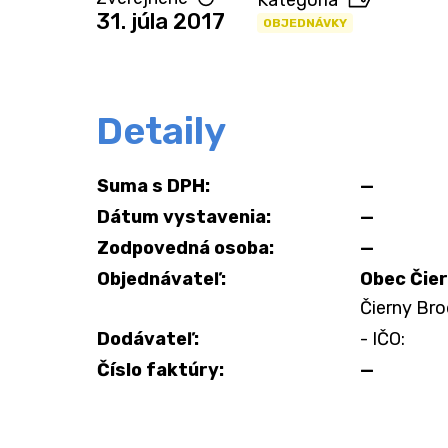
Kategória
31. júla 2017
OBJEDNÁVKY
Detaily
Suma s DPH:
—
Dátum vystavenia:
—
Zodpovedná osoba:
—
Objednávateľ:
Obec Čie
Čierny Bro
Dodávateľ:
- IČO:
Číslo faktúry:
—