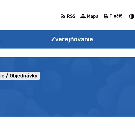
Tlačiť
RSS
Mapa
a
Zverejňovanie
ie
Objednávky