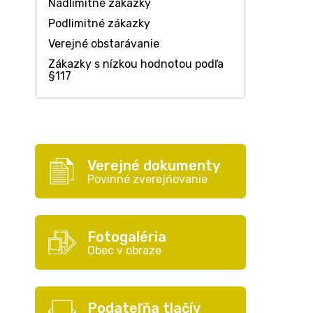
Nadlimitné zákazky
Podlimitné zákazky
Verejné obstarávanie
Zákazky s nízkou hodnotou podľa
§117
Verejné dokumenty
Povinné zverejňovanie
Fotogaléria
Obec v obraze
Podateľňa tlačív