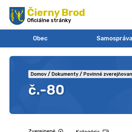
Preskočiť
Čierny Brod
na
obsah
Oficiálne stránky
Obec
Samospráv
Domov
Dokumenty
Povinné zverejňovan
č.-80
Zverejnené