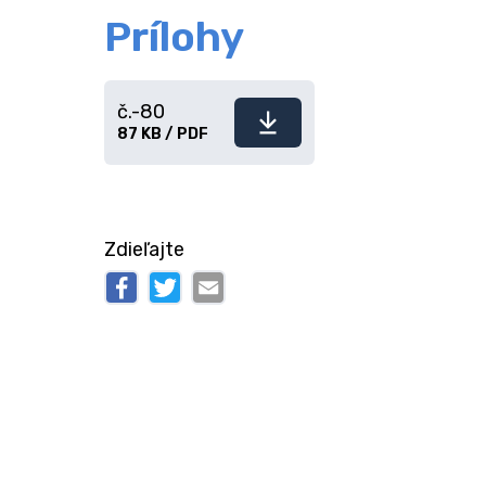
Prílohy
č.-80
Stiahnuť
87 KB / PDF
súbor
Zdieľajte