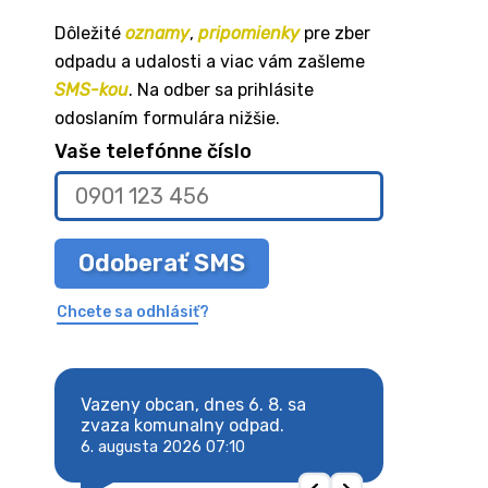
Dôležité
oznamy
,
pripomienky
pre zber
odpadu a udalosti a viac vám zašleme
SMS-kou
. Na odber sa prihlásite
odoslaním formulára nižšie.
Vaše telefónne číslo
Odoberať SMS
Chcete sa odhlásiť?
8. sa
Vazeny obcan, dnes 6. 8. sa
Vazeny obcan, d
 odpad.
zvaza komunalny odpad.
zvaza komunaln
6. augusta 2026 07:10
6. augusta 2026 