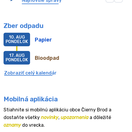
Najnovšie správy
Zber odpadu
10. AUG
Papier
PONDELOK
17. AUG
Bioodpad
PONDELOK
Zobraziť celý kalendár
Mobilná aplikácia
Stiahnite si mobilnú aplikáciu obce Čierny Brod a
dostaňte všetky
novinky
,
upozornenia
a dôležité
oznamy
do vrecka.