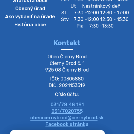
Starosta obce
Zberný dvor-Gyűjtőudvar
Ut
Nestránkový deň
Obecný úrad
Oznamujeme obyvateľom, že v stredu 05. augusta
Str
7:30 -12:00 12:30 - 17:00
Ako vybaviť na úrade
bude zberný dvor zatvorený. Értesítjük a lakosokat,
Štv
7:30 -12:00 12:30 - 15:30
hogy szerdán augusztus 05-én a gyűjtőudvar zárva
História obce
Pia
7:30 -13:30
lesz https://ciernybrod.sk?p=214…
4. augusta 2026 09:57
Kontakt
Zber separovaného odpadu plastu-
Obec Čierny Brod

Szeparált műanya…
Čierny Brod č. 1

Oznamujeme obyvateľom, že v stredu 05. augusta
925 08 Čierny Brod
prebehne zber separovaného odpadu plastu. Prosíme
IČO: 00305880
obyvateľov, aby vrecia s odpadom vyložili pred dom už
večer vopred, nakoľko firma F…
DIČ: 2021153519
4. augusta 2026 09:51
Číslo účtu:
031/78 48 191
Oznámenie o plánovanom prerušení dodávky
031/7020755
elektri…
obecciernybrod@ciernybrod.sk
Oznamujeme Vám, že v určitých dňoch bude v
Facebook stránka
niektorých častiach našej obce plánované prerušenie