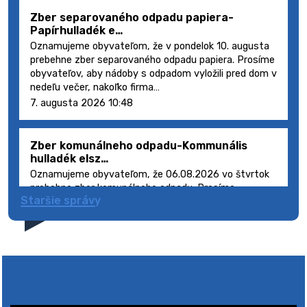
Zber separovaného odpadu papiera-
Papírhulladék e…
Oznamujeme obyvateľom, že v pondelok 10. augusta
prebehne zber separovaného odpadu papiera. Prosíme
obyvateľov, aby nádoby s odpadom vyložili pred dom v
nedeľu večer, nakoľko firma…
7. augusta 2026 10:48
Zber komunálneho odpadu-Kommunális
hulladék elsz…
Oznamujeme obyvateľom, že 06.08.2026 vo štvrtok
prebehne zber komunálneho odpadu. Prosíme
Staršie správy
obyvateľov, aby smetné nádoby s odpadom vyložili
pred dom deň vopred, nakoľko firma FCC Sl…
5. augusta 2026 08:41
Výlet dôchodcov 2026- Nyugdíjas kirándulás
2026