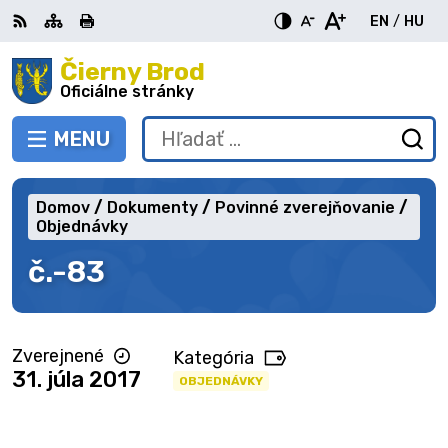
Preskočiť
EN
/
HU
na
Switch
Zme
obsah
Čierny Brod
RSS
Mapa
Tlačiť
Zvýšiť
Zmenšiť
Zväčšiť
languag
jazy
kontrast
veľkosť
veľkosť
Oficiálne stránky
to
na
písma
písma
English
Mag
MENU
PREPNÚŤ
Hľadať:
Od
vy
fo
Domov
Dokumenty
Povinné zverejňovanie
Objednávky
č.-83
Zverejnené
Kategória
31. júla 2017
OBJEDNÁVKY