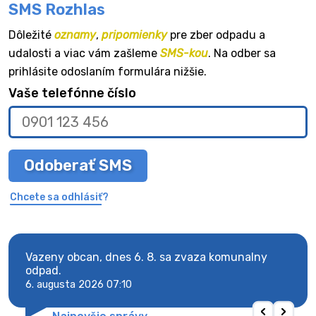
SMS Rozhlas
Dôležité
oznamy
,
pripomienky
pre zber odpadu a
udalosti a viac vám zašleme
SMS-kou
. Na odber sa
prihlásite odoslaním formulára nižšie.
Vaše telefónne číslo
Odoberať SMS
Chcete sa odhlásiť?
Vazeny obcan, dnes 6. 8. sa zvaza komunalny
Vaze
odpad.
odpa
6. augusta 2026 07:10
6. au