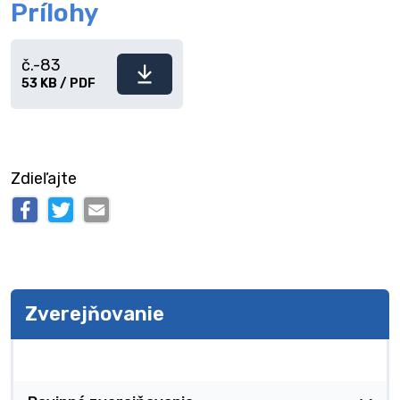
Prílohy
č.-83
Stiahnuť
53 KB / PDF
súbor
Zdieľajte
Zverejňovanie
Zverejňovanie