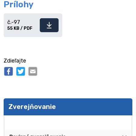
Prílohy
č.-97
Stiahnuť
55 KB / PDF
súbor
Zdieľajte
Zverejňovanie
Zverejňovanie