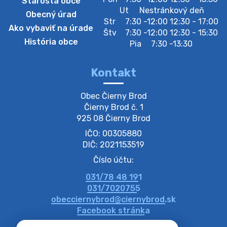
Starosta obce
Zberný dvor-Gyűjtőudvar
Ut
Nestránkový deň
Obecný úrad
Oznamujeme obyvateľom, že v stredu 05. augusta
Str
7:30 -12:00 12:30 - 17:00
Ako vybaviť na úrade
bude zberný dvor zatvorený. Értesítjük a lakosokat,
Štv
7:30 -12:00 12:30 - 15:30
hogy szerdán augusztus 05-én a gyűjtőudvar zárva
História obce
Pia
7:30 -13:30
lesz https://ciernybrod.sk?p=214…
4. augusta 2026 09:57
Kontakt
Zber separovaného odpadu plastu-
Obec Čierny Brod

Szeparált műanya…
Čierny Brod č. 1

Oznamujeme obyvateľom, že v stredu 05. augusta
925 08 Čierny Brod
prebehne zber separovaného odpadu plastu. Prosíme
IČO: 00305880
obyvateľov, aby vrecia s odpadom vyložili pred dom už
večer vopred, nakoľko firma F…
DIČ: 2021153519
4. augusta 2026 09:51
Číslo účtu:
031/78 48 191
Oznámenie o plánovanom prerušení dodávky
031/7020755
elektri…
obecciernybrod@ciernybrod.sk
Oznamujeme Vám, že v určitých dňoch bude v
Facebook stránka
niektorých častiach našej obce plánované prerušenie