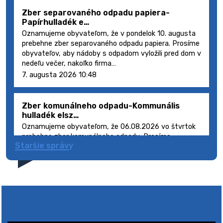
Zber separovaného odpadu papiera-
Papírhulladék e…
Oznamujeme obyvateľom, že v pondelok 10. augusta
prebehne zber separovaného odpadu papiera. Prosíme
obyvateľov, aby nádoby s odpadom vyložili pred dom v
nedeľu večer, nakoľko firma…
7. augusta 2026 10:48
Zber komunálneho odpadu-Kommunális
hulladék elsz…
Oznamujeme obyvateľom, že 06.08.2026 vo štvrtok
prebehne zber komunálneho odpadu. Prosíme
Staršie správy
obyvateľov, aby smetné nádoby s odpadom vyložili
pred dom deň vopred, nakoľko firma FCC Sl…
5. augusta 2026 08:41
Výlet dôchodcov 2026- Nyugdíjas kirándulás
2026