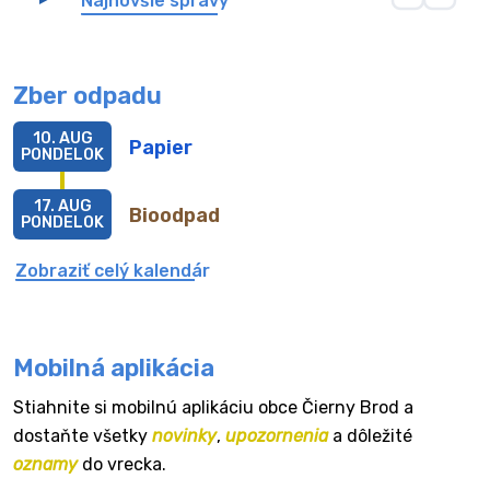
Najnovšie správy
Zber odpadu
10. AUG
Papier
PONDELOK
17. AUG
Bioodpad
PONDELOK
Zobraziť celý kalendár
Mobilná aplikácia
Stiahnite si mobilnú aplikáciu obce Čierny Brod a
dostaňte všetky
novinky
,
upozornenia
a dôležité
oznamy
do vrecka.