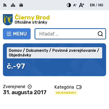
Preskočiť
EN
/
HU
na
Switch
Zme
obsah
Čierny Brod
RSS
Mapa
Tlačiť
Zvýšiť
Zmenšiť
Zväčšiť
languag
jazy
kontrast
veľkosť
veľkosť
Oficiálne stránky
to
na
písma
písma
English
Mag
MENU
PREPNÚŤ
Hľadať:
Od
vy
fo
Domov
Dokumenty
Povinné zverejňovanie
Objednávky
č.-97
Zverejnené
Kategória
31. augusta 2017
OBJEDNÁVKY