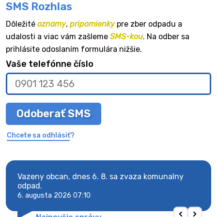
SMS Rozhlas
Dôležité
oznamy
,
pripomienky
pre zber odpadu a
udalosti a viac vám zašleme
SMS-kou
. Na odber sa
prihlásite odoslaním formulára nižšie.
Vaše telefónne číslo
Odoberať SMS
Chcete sa odhlásiť?
Vazeny obcan, dnes 6. 8. sa zvaza komunalny
Vaze
odpad.
odpa
6. augusta 2026 07:10
6. au