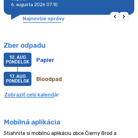
6. augusta 2026 07:10
6. au
Najnovšie správy
Zber odpadu
10. AUG
Papier
PONDELOK
17. AUG
Bioodpad
PONDELOK
Zobraziť celý kalendár
Mobilná aplikácia
Stiahnite si mobilnú aplikáciu obce Čierny Brod a