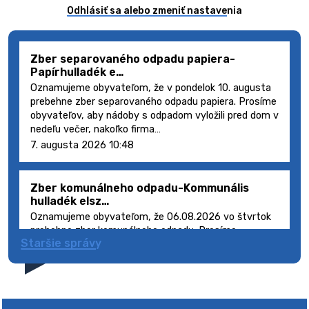
Odhlásiť sa alebo zmeniť nastavenia
Zber separovaného odpadu papiera-
Papírhulladék e…
Oznamujeme obyvateľom, že v pondelok 10. augusta
prebehne zber separovaného odpadu papiera. Prosíme
obyvateľov, aby nádoby s odpadom vyložili pred dom v
nedeľu večer, nakoľko firma…
7. augusta 2026 10:48
Zber komunálneho odpadu-Kommunális
hulladék elsz…
Oznamujeme obyvateľom, že 06.08.2026 vo štvrtok
prebehne zber komunálneho odpadu. Prosíme
Staršie správy
obyvateľov, aby smetné nádoby s odpadom vyložili
pred dom deň vopred, nakoľko firma FCC Sl…
5. augusta 2026 08:41