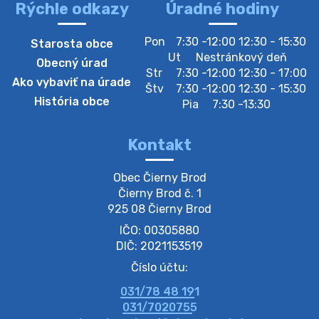
Rýchle odkazy
Úradné hodiny
4. augusta 2026 10:05
Pon
7:30 -12:00 12:30 - 15:30
Starosta obce
Zberný dvor-Gyűjtőudvar
Ut
Nestránkový deň
Obecný úrad
Oznamujeme obyvateľom, že v stredu 05. augusta
Str
7:30 -12:00 12:30 - 17:00
Ako vybaviť na úrade
bude zberný dvor zatvorený. Értesítjük a lakosokat,
Štv
7:30 -12:00 12:30 - 15:30
hogy szerdán augusztus 05-én a gyűjtőudvar zárva
História obce
Pia
7:30 -13:30
lesz https://ciernybrod.sk?p=214…
4. augusta 2026 09:57
Kontakt
Zber separovaného odpadu plastu-
Obec Čierny Brod

Szeparált műanya…
Čierny Brod č. 1

Oznamujeme obyvateľom, že v stredu 05. augusta
925 08 Čierny Brod
prebehne zber separovaného odpadu plastu. Prosíme
IČO: 00305880
obyvateľov, aby vrecia s odpadom vyložili pred dom už
večer vopred, nakoľko firma F…
DIČ: 2021153519
4. augusta 2026 09:51
Číslo účtu:
031/78 48 191
Oznámenie o plánovanom prerušení dodávky
031/7020755