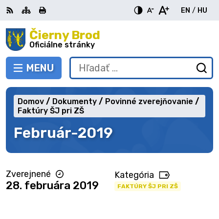
Preskočiť
EN
/
HU
na
Switch
Zme
obsah
Čierny Brod
RSS
Mapa
Tlačiť
Zvýšiť
Zmenšiť
Zväčšiť
languag
jazy
kontrast
veľkosť
veľkosť
Oficiálne stránky
to
na
písma
písma
English
Mag
MENU
PREPNÚŤ
Hľadať:
Od
vy
fo
Domov
Dokumenty
Povinné zverejňovanie
Faktúry ŠJ pri ZŠ
Február-2019
Zverejnené
Kategória
28. februára 2019
FAKTÚRY ŠJ PRI ZŠ