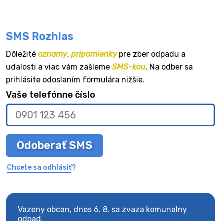
SMS Rozhlas
Dôležité
oznamy
,
pripomienky
pre zber odpadu a
udalosti a viac vám zašleme
SMS-kou
. Na odber sa
prihlásite odoslaním formulára nižšie.
Vaše telefónne číslo
Odoberať SMS
Chcete sa odhlásiť?
Vazeny obcan, dnes 6. 8. sa zvaza komunalny
Vaze
odpad.
odpa