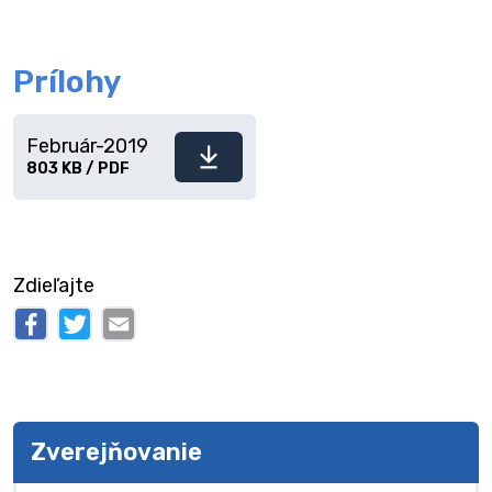
Prílohy
Február-2019
Stiahnuť
803 KB / PDF
súbor
Zdieľajte
Zverejňovanie