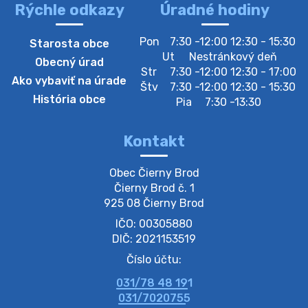
Rýchle odkazy
Úradné hodiny
Zber separovaného odpadu plastu-
Pon
7:30 -12:00 12:30 - 15:30
Starosta obce
Szeparált műanya…
Ut
Nestránkový deň
Obecný úrad
Oznamujeme obyvateľom, že v stredu 05. augusta
Str
7:30 -12:00 12:30 - 17:00
Ako vybaviť na úrade
prebehne zber separovaného odpadu plastu. Prosíme
Štv
7:30 -12:00 12:30 - 15:30
obyvateľov, aby vrecia s odpadom vyložili pred dom už
História obce
Pia
7:30 -13:30
večer vopred, nakoľko firma F…
4. augusta 2026 09:51
Kontakt
Oznámenie o plánovanom prerušení dodávky
Obec Čierny Brod

elektri…
Čierny Brod č. 1

Oznamujeme Vám, že v určitých dňoch bude v
925 08 Čierny Brod
niektorých častiach našej obce plánované prerušenie
IČO: 00305880
distribúcie elektrickej energie. Podrobné informácie o
dátumoch, časoch a dotknutých …
DIČ: 2021153519
4. augusta 2026 09:48
Číslo účtu:
031/78 48 191
Zber BIO odpadu-BIO hulladék elszállítása
031/7020755