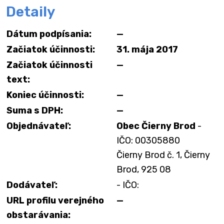
Detaily
Dátum podpísania:
—
Začiatok účinnosti:
31. mája 2017
Začiatok účinnosti
—
text:
Koniec účinnosti:
—
Suma s DPH:
—
Objednávateľ:
Obec Čierny Brod
-
IČO: 00305880
Čierny Brod č. 1, Čierny
Brod, 925 08
Dodávateľ:
- IČO:
URL profilu verejného
—
obstarávania: