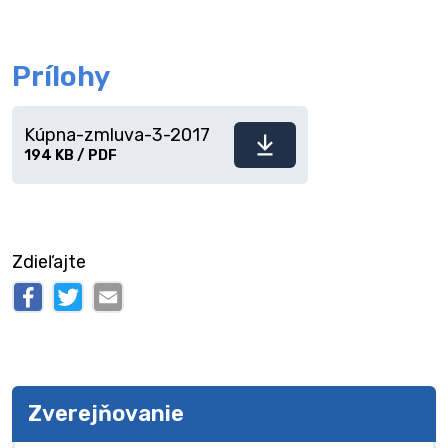
Prílohy
Kúpna-zmluva-3-2017
Stiahnuť
194 KB / PDF
súbor
Zdieľajte
Zverejňovanie