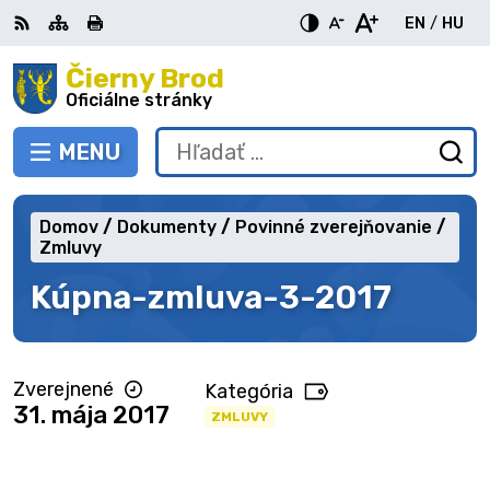
Preskočiť
EN
/
HU
na
Switch
Zme
obsah
Čierny Brod
RSS
Mapa
Tlačiť
Zvýšiť
Zmenšiť
Zväčšiť
languag
jazy
kontrast
veľkosť
veľkosť
Oficiálne stránky
to
na
písma
písma
English
Mag
MENU
PREPNÚŤ
Hľadať:
Od
vy
fo
Domov
Dokumenty
Povinné zverejňovanie
Zmluvy
Kúpna-zmluva-3-2017
Zverejnené
Kategória
31. mája 2017
ZMLUVY