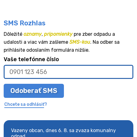
SMS Rozhlas
Dôležité
oznamy
,
pripomienky
pre zber odpadu a
udalosti a viac vám zašleme
SMS-kou
. Na odber sa
prihlásite odoslaním formulára nižšie.
Vaše telefónne číslo
Odoberať SMS
Chcete sa odhlásiť?
Vazeny obcan, dnes 6. 8. sa zvaza komunalny
Vaze
odpad.
odpa