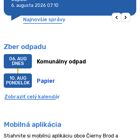
6. augusta 2026 07:10
6. au
Najnovšie správy
Zber odpadu
06. AUG
Komunálny odpad
DNES
10. AUG
Papier
PONDELOK
Zobraziť celý kalendár
Mobilná aplikácia
Stiahnite si mobilnú aplikáciu obce Čierny Brod a