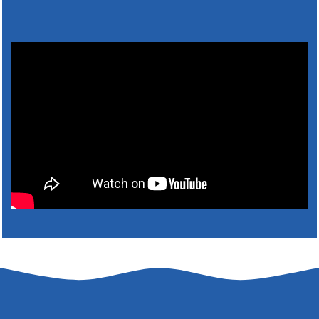
4. augusta 2026 10:05
Zberný dvor-Gyűjtőudvar
Oznamujeme obyvateľom, že v stredu 05. augusta
bude zberný dvor zatvorený. Értesítjük a lakosokat,
hogy szerdán augusztus 05-én a gyűjtőudvar zárva
lesz https://ciernybrod.sk?p=214…
4. augusta 2026 09:57