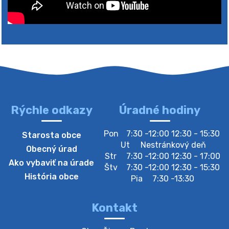
Rýchle odkazy
Úradné hodiny
4. augusta 2026 10:05
Pon
7:30 -12:00 12:30 - 15:30
Starosta obce
Zberný dvor-Gyűjtőudvar
Ut
Nestránkový deň
Obecný úrad
Oznamujeme obyvateľom, že v stredu 05. augusta
Str
7:30 -12:00 12:30 - 17:00
Ako vybaviť na úrade
bude zberný dvor zatvorený. Értesítjük a lakosokat,
Štv
7:30 -12:00 12:30 - 15:30
hogy szerdán augusztus 05-én a gyűjtőudvar zárva
História obce
Pia
7:30 -13:30
lesz https://ciernybrod.sk?p=214…
4. augusta 2026 09:57
Kontakt
Zber separovaného odpadu plastu-