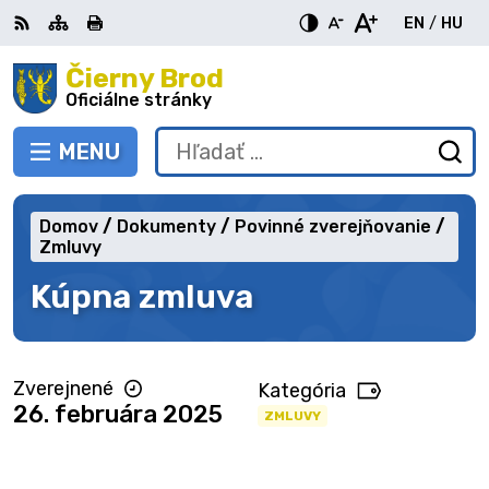
Preskočiť
EN
/
HU
na
Switch
Zme
obsah
Čierny Brod
RSS
Mapa
Tlačiť
Zvýšiť
Zmenšiť
Zväčšiť
languag
jazy
kontrast
veľkosť
veľkosť
Oficiálne stránky
to
na
písma
písma
English
Mag
MENU
PREPNÚŤ
Hľadať:
Od
vy
fo
Domov
Dokumenty
Povinné zverejňovanie
Zmluvy
Kúpna zmluva
Zverejnené
Kategória
26. februára 2025
ZMLUVY