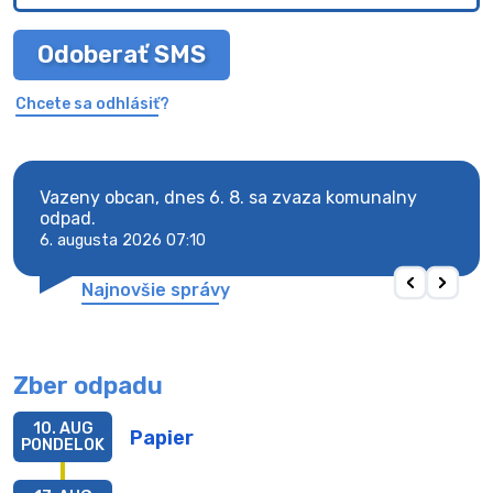
Odoberať SMS
Chcete sa odhlásiť?
Vazeny obcan, dnes 6. 8. sa zvaza komunalny
Vaze
odpad.
odpa
6. augusta 2026 07:10
6. au
Najnovšie správy
Zber odpadu
10. AUG
Papier
PONDELOK