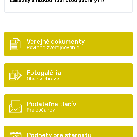
Zákazky s nízkou hodnotou podľa §117
Verejné dokumenty
Povinné zverejňovanie
Fotogaléria
Obec v obraze
Podateľňa tlačív
Pre občanov
Podnety pre starostu