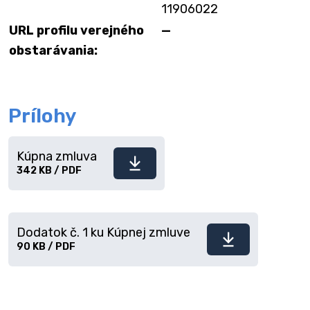
11906022
URL profilu verejného
—
obstarávania:
Prílohy
Kúpna zmluva
Stiahnuť
342 KB / PDF
súbor
Dodatok č. 1 ku Kúpnej zmluve
Stiahnuť
90 KB / PDF
súbor