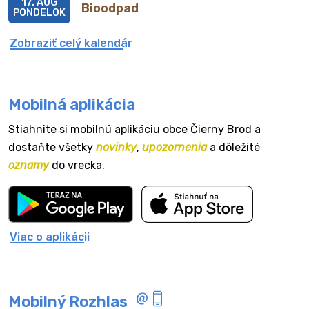
17. AUG
Bioodpad
PONDELOK
Zobraziť celý kalendár
Mobilná aplikácia
Stiahnite si mobilnú aplikáciu obce Čierny Brod a
dostaňte všetky
novinky
,
upozornenia
a dôležité
oznamy
do vrecka.
Viac o aplikácii
Mobilný Rozhlas