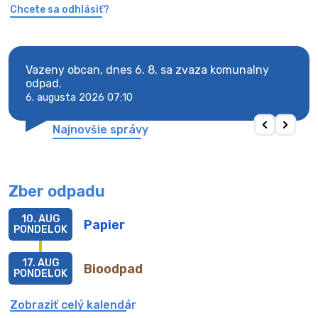
Chcete sa odhlásiť?
Vazeny obcan, dnes 6. 8. sa zvaza komunalny
Vaze
odpad.
odpa
6. augusta 2026 07:10
6. au
Najnovšie správy
Zber odpadu
10. AUG
Papier
PONDELOK
17. AUG
Bioodpad
PONDELOK
Zobraziť celý kalendár