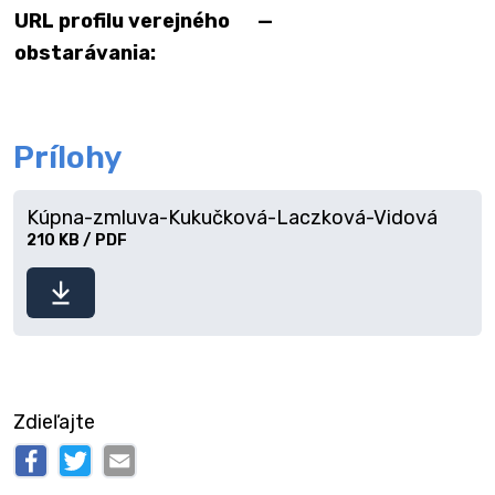
URL profilu verejného
—
obstarávania:
Prílohy
Kúpna-zmluva-Kukučková-Laczková-Vidová
210 KB / PDF
Stiahnuť
súbor
Zdieľajte