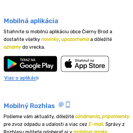
Mobilná aplikácia
Stiahnite si mobilnú aplikáciu obce Čierny Brod a
dostaňte všetky
novinky
,
upozornenia
a dôležité
oznamy
do vrecka.
Viac o aplikácii
Mobilný Rozhlas
Pošleme vám aktuality, dôležité
oznámenia
,
pripomienky
pre zvoz odpadu a udalosti a viac cez
E-mail
. Správy z
Rozhlasu môžete odoberať aj v
mobilnej appke
.