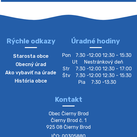
Rýchle odkazy
Úradné hodiny
4. augusta 2026 10:05
Pon
7:30 -12:00 12:30 - 15:30
Starosta obce
Zberný dvor-Gyűjtőudvar
Ut
Nestránkový deň
Obecný úrad
Oznamujeme obyvateľom, že v stredu 05. augusta
Str
7:30 -12:00 12:30 - 17:00
Ako vybaviť na úrade
bude zberný dvor zatvorený. Értesítjük a lakosokat,
Štv
7:30 -12:00 12:30 - 15:30
hogy szerdán augusztus 05-én a gyűjtőudvar zárva
História obce
Pia
7:30 -13:30
lesz https://ciernybrod.sk?p=214…
4. augusta 2026 09:57
Kontakt
Zber separovaného odpadu plastu-
Obec Čierny Brod

Szeparált műanya…
Čierny Brod č. 1

Oznamujeme obyvateľom, že v stredu 05. augusta
925 08 Čierny Brod
prebehne zber separovaného odpadu plastu. Prosíme
IČO: 00305880
obyvateľov, aby vrecia s odpadom vyložili pred dom už