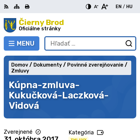
Preskočiť
EN
/
HU
na
Switch
Zme
obsah
Čierny Brod
RSS
Mapa
Tlačiť
Zvýšiť
Zmenšiť
Zväčšiť
languag
jazy
kontrast
veľkosť
veľkosť
Oficiálne stránky
to
na
písma
písma
English
Mag
MENU
PREPNÚŤ
Hľadať:
Od
vy
fo
Domov
Dokumenty
Povinné zverejňovanie
Zmluvy
Kúpna-zmluva-
Kukučková-Laczková-
Vidová
Zverejnené
Kategória
31. októbra 2017
ZMLUVY