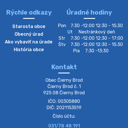
Rýchle odkazy
Úradné hodiny
4. augusta 2026 10:05
Pon
7:30 -12:00 12:30 - 15:30
Starosta obce
Zberný dvor-Gyűjtőudvar
Ut
Nestránkový deň
Obecný úrad
Oznamujeme obyvateľom, že v stredu 05. augusta
Str
7:30 -12:00 12:30 - 17:00
Ako vybaviť na úrade
bude zberný dvor zatvorený. Értesítjük a lakosokat,
Štv
7:30 -12:00 12:30 - 15:30
hogy szerdán augusztus 05-én a gyűjtőudvar zárva
História obce
Pia
7:30 -13:30
lesz https://ciernybrod.sk?p=214…
4. augusta 2026 09:57
Kontakt
Zber separovaného odpadu plastu-
Obec Čierny Brod

Szeparált műanya…
Čierny Brod č. 1

Oznamujeme obyvateľom, že v stredu 05. augusta
925 08 Čierny Brod
prebehne zber separovaného odpadu plastu. Prosíme
IČO: 00305880
obyvateľov, aby vrecia s odpadom vyložili pred dom už
večer vopred, nakoľko firma F…
DIČ: 2021153519
4. augusta 2026 09:51
Číslo účtu:
031/78 48 191