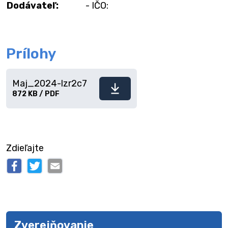
Dodávateľ:
- IČO:
Prílohy
Maj_2024-lzr2c7
Stiahnuť
872 KB / PDF
súbor
Zdieľajte
Zverejňovanie