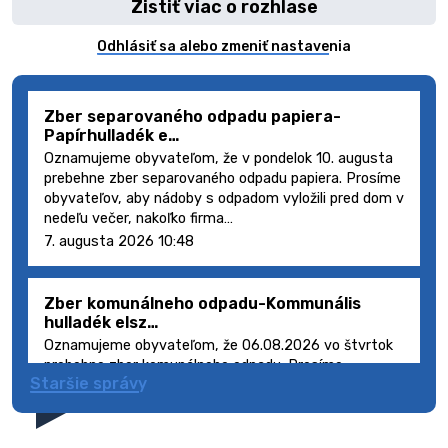
Zistiť viac o rozhlase
Odhlásiť sa alebo zmeniť nastavenia
Zber separovaného odpadu papiera-
Papírhulladék e…
Oznamujeme obyvateľom, že v pondelok 10. augusta
prebehne zber separovaného odpadu papiera. Prosíme
obyvateľov, aby nádoby s odpadom vyložili pred dom v
nedeľu večer, nakoľko firma…
7. augusta 2026 10:48
Zber komunálneho odpadu-Kommunális
hulladék elsz…
Oznamujeme obyvateľom, že 06.08.2026 vo štvrtok
prebehne zber komunálneho odpadu. Prosíme
Staršie správy
obyvateľov, aby smetné nádoby s odpadom vyložili
pred dom deň vopred, nakoľko firma FCC Sl…
5. augusta 2026 08:41