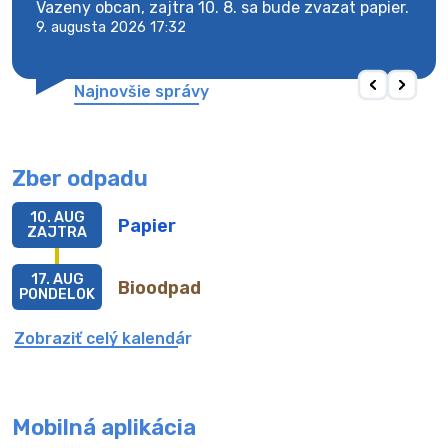
Vazeny obcan, zajtra 10. 8. sa bude zvazat papier.
Vaze
9. augusta 2026 17:32
9. au
Najnovšie správy
Zber odpadu
10. AUG
Papier
ZAJTRA
17. AUG
Bioodpad
PONDELOK
Zobraziť celý kalendár
Mobilná aplikácia