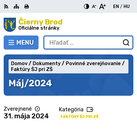
Preskočiť
EN
/
HU
na
Switch
Zme
obsah
Čierny Brod
RSS
Mapa
Tlačiť
Zvýšiť
Zmenšiť
Zväčšiť
languag
jazy
kontrast
veľkosť
veľkosť
Oficiálne stránky
to
na
písma
písma
English
Mag
MENU
PREPNÚŤ
Hľadať:
Od
vy
fo
Domov
Dokumenty
Povinné zverejňovanie
Faktúry ŠJ pri ZŠ
Máj/2024
Zverejnené
Kategória
31. mája 2024
FAKTÚRY ŠJ PRI ZŠ