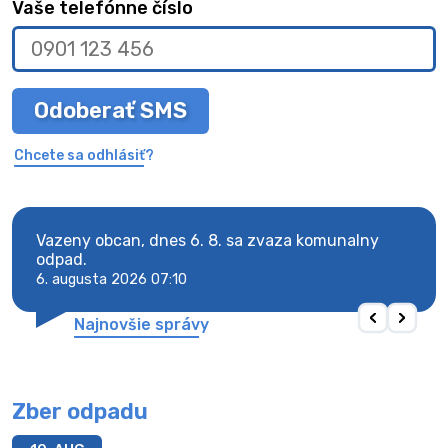
Vaše telefónne číslo
Odoberať SMS
Chcete sa odhlásiť?
Vazeny obcan, dnes 6. 8. sa zvaza komunalny
Vaze
odpad.
odpa
6. augusta 2026 07:10
6. au
Najnovšie správy
Zber odpadu