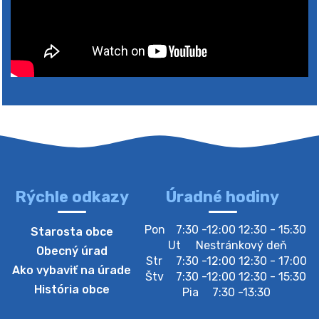
Rýchle odkazy
Úradné hodiny
4. augusta 2026 10:05
Pon
7:30 -12:00 12:30 - 15:30
Starosta obce
Zberný dvor-Gyűjtőudvar
Ut
Nestránkový deň
Obecný úrad
Oznamujeme obyvateľom, že v stredu 05. augusta
Str
7:30 -12:00 12:30 - 17:00
Ako vybaviť na úrade
bude zberný dvor zatvorený. Értesítjük a lakosokat,
Štv
7:30 -12:00 12:30 - 15:30
hogy szerdán augusztus 05-én a gyűjtőudvar zárva
História obce
Pia
7:30 -13:30
lesz https://ciernybrod.sk?p=214…
4. augusta 2026 09:57