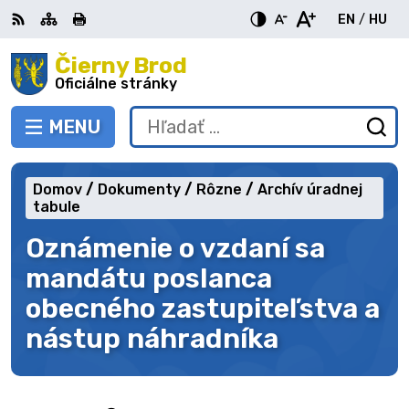
Preskočiť
EN
/
HU
na
Switch
Zme
obsah
Čierny Brod
RSS
Mapa
Tlačiť
Zvýšiť
Zmenšiť
Zväčšiť
languag
jazy
kontrast
veľkosť
veľkosť
Oficiálne stránky
to
na
písma
písma
English
Mag
MENU
PREPNÚŤ
Hľadať:
Od
vy
fo
Domov
Dokumenty
Rôzne
Archív úradnej
tabule
Oznámenie o vzdaní sa
mandátu poslanca
obecného zastupiteľstva a
nástup náhradníka