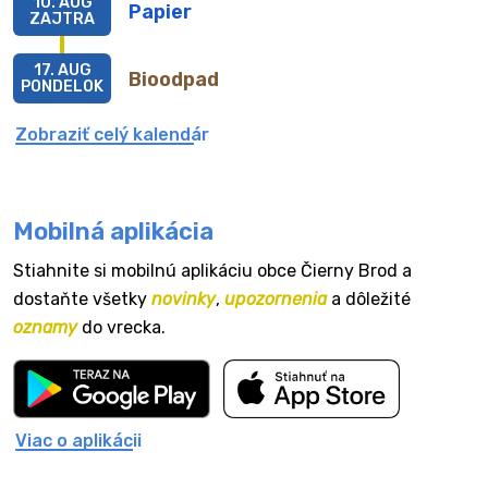
10. AUG
Papier
ZAJTRA
17. AUG
Bioodpad
PONDELOK
Zobraziť celý kalendár
Mobilná aplikácia
Stiahnite si mobilnú aplikáciu obce Čierny Brod a
dostaňte všetky
novinky
,
upozornenia
a dôležité
oznamy
do vrecka.
Viac o aplikácii