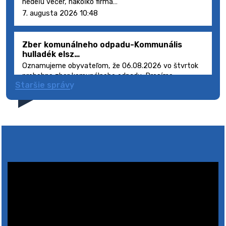
nedeľu večer, nakoľko firma…
7. augusta 2026 10:48
Zber komunálneho odpadu-Kommunális
hulladék elsz…
Oznamujeme obyvateľom, že 06.08.2026 vo štvrtok
prebehne zber komunálneho odpadu. Prosíme
Staršie správy
obyvateľov, aby smetné nádoby s odpadom vyložili
pred dom deň vopred, nakoľko firma FCC Sl…
5. augusta 2026 08:41
Výlet dôchodcov 2026- Nyugdíjas kirándulás
2026