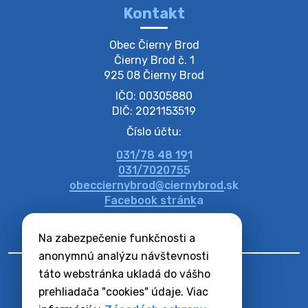
Kontakt
Zber separovaného odpadu plastu-
Obec Čierny Brod

Szeparált műanya…
Čierny Brod č. 1

Oznamujeme obyvateľom, že v stredu 05. augusta
925 08 Čierny Brod
prebehne zber separovaného odpadu plastu. Prosíme
IČO: 00305880
obyvateľov, aby vrecia s odpadom vyložili pred dom už
večer vopred, nakoľko firma F…
DIČ: 2021153519
4. augusta 2026 09:51
Číslo účtu:
031/78 48 191
Oznámenie o plánovanom prerušení dodávky
031/7020755
elektri…
obecciernybrod@ciernybrod.sk
Oznamujeme Vám, že v určitých dňoch bude v
Facebook stránka
niektorých častiach našej obce plánované prerušenie
distribúcie elektrickej energie. Podrobné informácie o
Na zabezpečenie funkčnosti a
dátumoch, časoch a dotknutých …
4. augusta 2026 09:48
anonymnú analýzu návštevnosti
táto webstránka ukladá do vášho
prehliadača "cookies" údaje. Viac
Zber BIO odpadu-BIO hulladék elszállítása