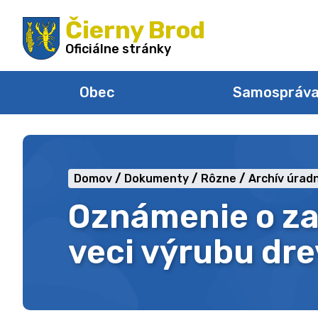
Preskočiť
Čierny Brod
na
obsah
Oficiálne stránky
Obec
Samospráv
Domov
Dokumenty
Rôzne
Archív úradn
Oznámenie o za
veci výrubu dre