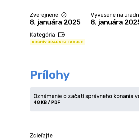
Zverejnené
Vyvesené na úradne
8. januára 2025
8. januára 202
Kategória
ARCHÍV ÚRADNEJ TABULE
Prílohy
Oznámenie o začatí správneho konania vo
Stiahnuť
48 KB / PDF
súbor
Zdieľajte