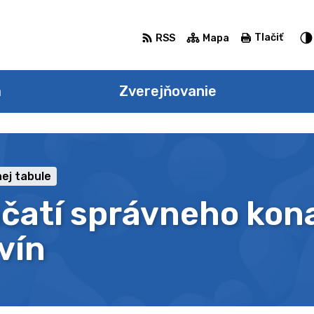
Tlačiť
RSS
Mapa
a
Zverejňovanie
ej tabule
čatí správneho kona
vín