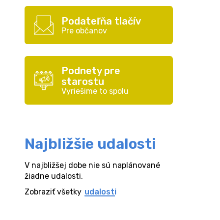
Podateľňa tlačív
Pre občanov
Podnety pre
starostu
Vyriešime to spolu
Najbližšie udalosti
V najbližšej dobe nie sú naplánované
žiadne udalosti.
Zobraziť všetky
udalosti