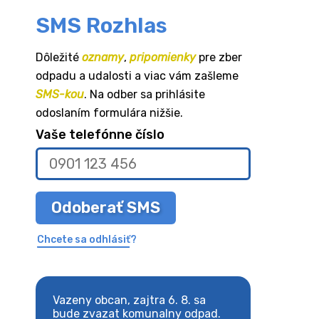
SMS Rozhlas
Dôležité
oznamy
,
pripomienky
pre zber
odpadu a udalosti a viac vám zašleme
SMS-kou
. Na odber sa prihlásite
odoslaním formulára nižšie.
Vaše telefónne číslo
Odoberať SMS
Chcete sa odhlásiť?
. sa
Vazeny obcan, zajtra 6. 8. sa
Vazeny obcan, za
bude zvazat komunalny odpad.
bude zvazat ko