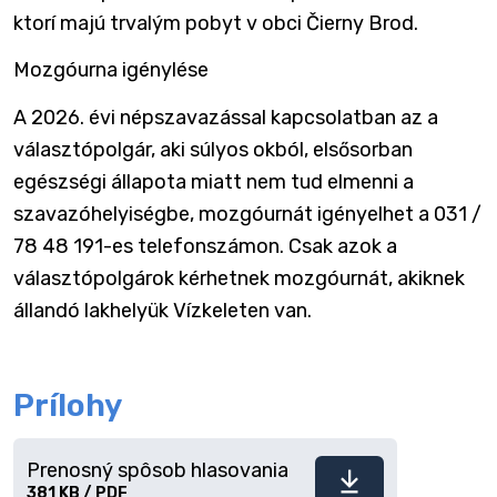
ktorí majú trvalým pobyt v obci Čierny Brod.
Mozgóurna igénylése
A 2026. évi népszavazással kapcsolatban az a
választópolgár, aki súlyos okból, elsősorban
egészségi állapota miatt nem tud elmenni a
szavazóhelyiségbe, mozgóurnát igényelhet a 031 /
78 48 191-es telefonszámon. Csak azok a
választópolgárok kérhetnek mozgóurnát, akiknek
állandó lakhelyük Vízkeleten van.
Prílohy
Prenosný spôsob hlasovania
Stiahnuť
381 KB / PDF