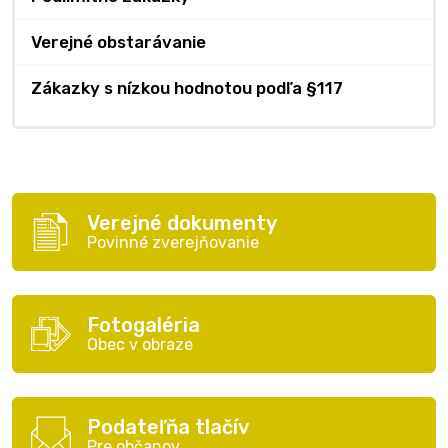
Verejné obstarávanie
Zákazky s nízkou hodnotou podľa §117
Verejné dokumenty
Povinné zverejňovanie
Fotogaléria
Obec v obraze
Podateľňa tlačív
Pre občanov