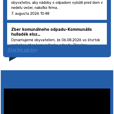
obyvateľov, aby nádoby s odpadom vyložili pred dom v
nedeľu večer, nakoľko firma…
7. augusta 2026 10:48
Zber komunálneho odpadu-Kommunális
hulladék elsz…
Oznamujeme obyvateľom, že 06.08.2026 vo štvrtok
prebehne zber komunálneho odpadu. Prosíme
Staršie správy
obyvateľov, aby smetné nádoby s odpadom vyložili
pred dom deň vopred, nakoľko firma FCC Sl…
5. augusta 2026 08:41
Výlet dôchodcov 2026- Nyugdíjas kirándulás
2026