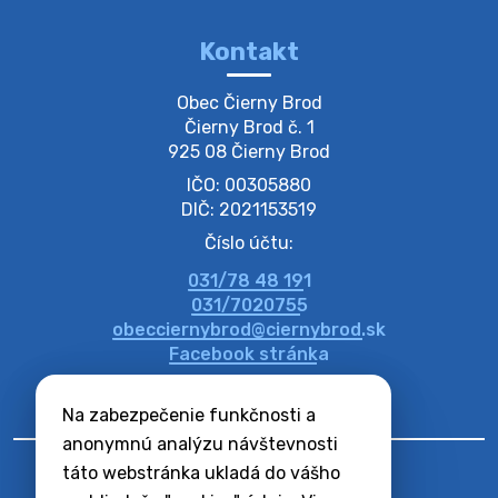
lesz https://ciernybrod.sk?p=214…
4. augusta 2026 09:57
Kontakt
Zber separovaného odpadu plastu-
Obec Čierny Brod

Szeparált műanya…
Čierny Brod č. 1

Oznamujeme obyvateľom, že v stredu 05. augusta
925 08 Čierny Brod
prebehne zber separovaného odpadu plastu. Prosíme
IČO: 00305880
obyvateľov, aby vrecia s odpadom vyložili pred dom už
večer vopred, nakoľko firma F…
DIČ: 2021153519
4. augusta 2026 09:51
Číslo účtu:
031/78 48 191
Oznámenie o plánovanom prerušení dodávky
031/7020755
elektri…
obecciernybrod@ciernybrod.sk
Oznamujeme Vám, že v určitých dňoch bude v
Facebook stránka
niektorých častiach našej obce plánované prerušenie
distribúcie elektrickej energie. Podrobné informácie o
Na zabezpečenie funkčnosti a
dátumoch, časoch a dotknutých …
4. augusta 2026 09:48
anonymnú analýzu návštevnosti
táto webstránka ukladá do vášho