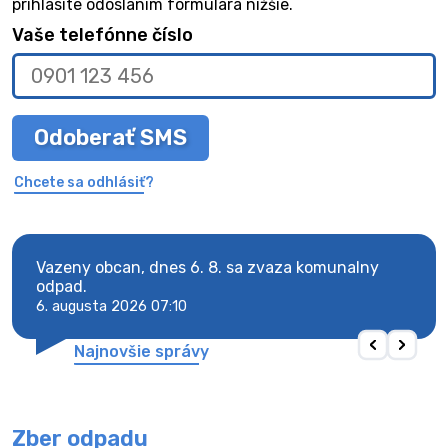
prihlásite odoslaním formulára nižšie.
Vaše telefónne číslo
Odoberať SMS
Chcete sa odhlásiť?
Vazeny obcan, dnes 6. 8. sa zvaza komunalny
Vaze
odpad.
odpa
6. augusta 2026 07:10
6. au
Najnovšie správy
Zber odpadu