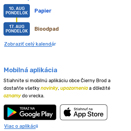
10. AUG
Papier
PONDELOK
17. AUG
Bioodpad
PONDELOK
Zobraziť celý kalendár
Mobilná aplikácia
Stiahnite si mobilnú aplikáciu obce Čierny Brod a
dostaňte všetky
novinky
,
upozornenia
a dôležité
oznamy
do vrecka.
Viac o aplikácii