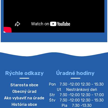
Rýchle odkazy
Úradné hodiny
4. augusta 2026 10:05
Pon
7:30 -12:00 12:30 - 15:30
Starosta obce
Zberný dvor-Gyűjtőudvar
Ut
Nestránkový deň
Obecný úrad
Oznamujeme obyvateľom, že v stredu 05. augusta
Str
7:30 -12:00 12:30 - 17:00
Ako vybaviť na úrade
bude zberný dvor zatvorený. Értesítjük a lakosokat,
Štv
7:30 -12:00 12:30 - 15:30
hogy szerdán augusztus 05-én a gyűjtőudvar zárva
História obce
Pia
7:30 -13:30