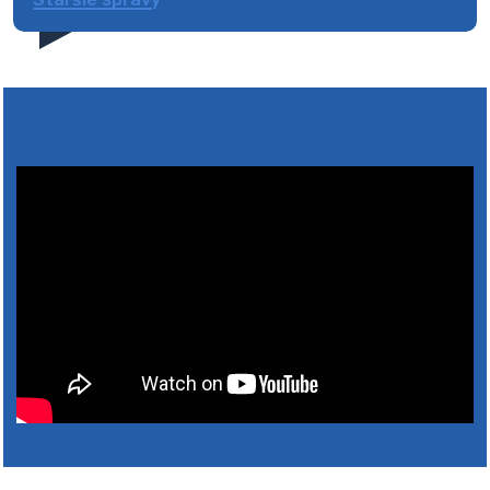
4. augusta 2026 10:05
Zberný dvor-Gyűjtőudvar