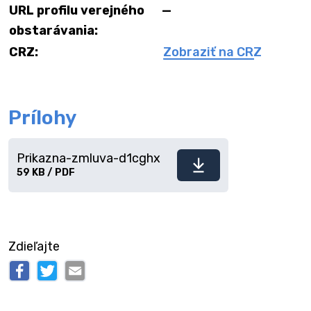
URL profilu verejného
—
obstarávania:
CRZ:
Zobraziť na CRZ
Prílohy
Prikazna-zmluva-d1cghx
Stiahnuť
59 KB / PDF
súbor
Zdieľajte