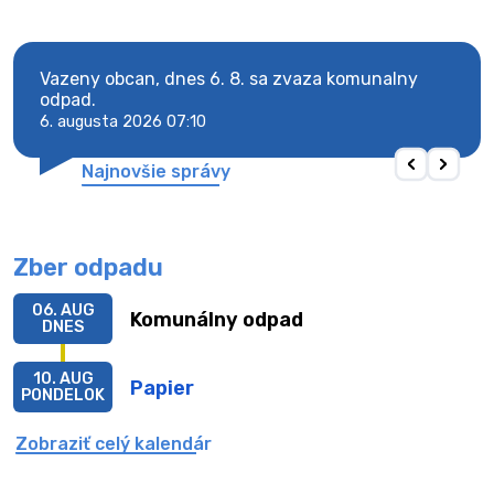
Vazeny obcan, dnes 6. 8. sa zvaza komunalny
Vaze
odpad.
odpa
6. augusta 2026 07:10
6. au
Najnovšie správy
Zber odpadu
06. AUG
Komunálny odpad
DNES
10. AUG
Papier
PONDELOK
Zobraziť celý kalendár