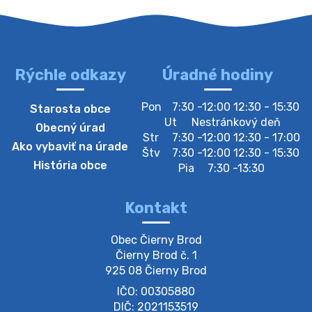
Oznamujeme obyvateľom, že v stredu 05. augusta
bude zberný dvor zatvorený. Értesítjük a lakosokat,
hogy szerdán augusztus 05-én a gyűjtőudvar zárva
lesz https://ciernybrod.sk?p=214…
4. augusta 2026 09:57
Rýchle odkazy
Úradné hodiny
Zber separovaného odpadu plastu-
Pon
7:30 -12:00 12:30 - 15:30
Starosta obce
Szeparált műanya…
Ut
Nestránkový deň
Obecný úrad
Oznamujeme obyvateľom, že v stredu 05. augusta
Str
7:30 -12:00 12:30 - 17:00
Ako vybaviť na úrade
prebehne zber separovaného odpadu plastu. Prosíme
Štv
7:30 -12:00 12:30 - 15:30
obyvateľov, aby vrecia s odpadom vyložili pred dom už
História obce
Pia
7:30 -13:30
večer vopred, nakoľko firma F…
4. augusta 2026 09:51
Kontakt
Oznámenie o plánovanom prerušení dodávky
Obec Čierny Brod

elektri…
Čierny Brod č. 1

Oznamujeme Vám, že v určitých dňoch bude v
925 08 Čierny Brod
niektorých častiach našej obce plánované prerušenie
IČO: 00305880
distribúcie elektrickej energie. Podrobné informácie o
dátumoch, časoch a dotknutých …
DIČ: 2021153519