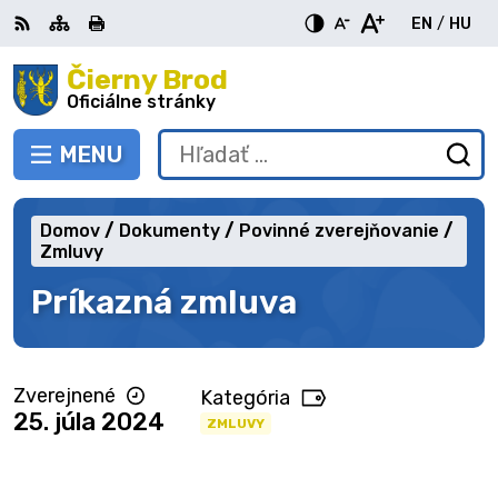
Preskočiť
EN
/
HU
na
Switch
Zme
obsah
Čierny Brod
RSS
Mapa
Tlačiť
Zvýšiť
Zmenšiť
Zväčšiť
languag
jazy
kontrast
veľkosť
veľkosť
Oficiálne stránky
to
na
písma
písma
English
Mag
MENU
PREPNÚŤ
Hľadať:
Od
vy
fo
Domov
Dokumenty
Povinné zverejňovanie
Zmluvy
Príkazná zmluva
Zverejnené
Kategória
25. júla 2024
ZMLUVY