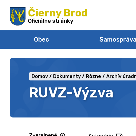
Preskočiť
Čierny Brod
na
obsah
Oficiálne stránky
Obec
Samospráv
Domov
Dokumenty
Rôzne
Archív úradn
RUVZ-Výzva
Zverejnené