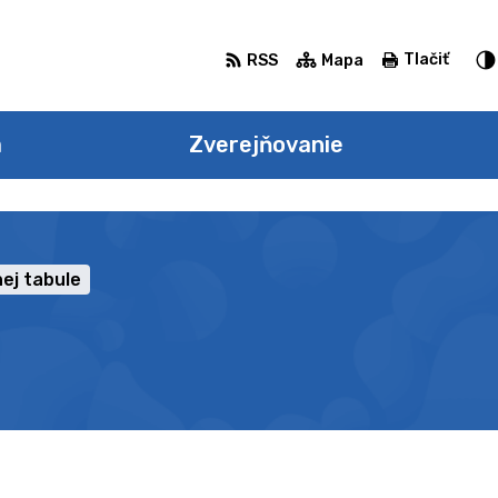
Tlačiť
RSS
Mapa
a
Zverejňovanie
ej tabule