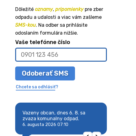
Dôležité
oznamy
,
pripomienky
pre zber
odpadu a udalosti a viac vám zašleme
SMS-kou
. Na odber sa prihlásite
odoslaním formulára nižšie.
Vaše telefónne číslo
Odoberať SMS
Chcete sa odhlásiť?
8. sa
Vazeny obcan, dnes 6. 8. sa
Vazeny obcan, d
 odpad.
zvaza komunalny odpad.
zvaza komunaln
6. augusta 2026 07:10
6. augusta 2026 