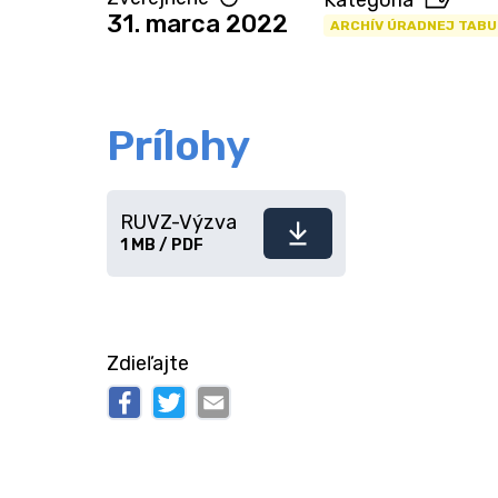
Kategória
31. marca 2022
ARCHÍV ÚRADNEJ TABU
Prílohy
RUVZ-Výzva
Stiahnuť
1 MB / PDF
súbor
Zdieľajte