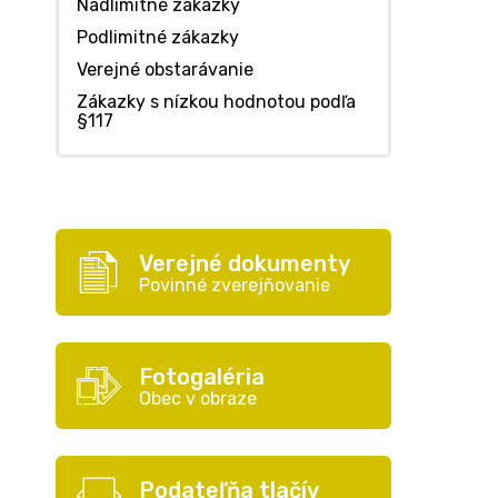
Nadlimitné zákazky
Podlimitné zákazky
Verejné obstarávanie
Zákazky s nízkou hodnotou podľa
§117
Verejné dokumenty
Povinné zverejňovanie
Fotogaléria
Obec v obraze
Podateľňa tlačív