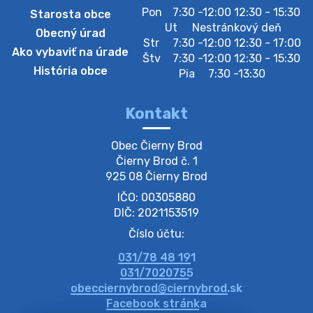
Pon
7:30 -12:00 12:30 - 15:30
Starosta obce
Zberný dvor-Gyűjtőudvar
Ut
Nestránkový deň
Obecný úrad
Oznamujeme obyvateľom, že v stredu 05. augusta
Str
7:30 -12:00 12:30 - 17:00
Ako vybaviť na úrade
bude zberný dvor zatvorený. Értesítjük a lakosokat,
Štv
7:30 -12:00 12:30 - 15:30
hogy szerdán augusztus 05-én a gyűjtőudvar zárva
História obce
Pia
7:30 -13:30
lesz https://ciernybrod.sk?p=214…
4. augusta 2026 09:57
Kontakt
Zber separovaného odpadu plastu-
Obec Čierny Brod

Szeparált műanya…
Čierny Brod č. 1

Oznamujeme obyvateľom, že v stredu 05. augusta
925 08 Čierny Brod
prebehne zber separovaného odpadu plastu. Prosíme
IČO: 00305880
obyvateľov, aby vrecia s odpadom vyložili pred dom už
večer vopred, nakoľko firma F…
DIČ: 2021153519
4. augusta 2026 09:51
Číslo účtu:
031/78 48 191
Oznámenie o plánovanom prerušení dodávky
031/7020755
elektri…
obecciernybrod@ciernybrod.sk
Oznamujeme Vám, že v určitých dňoch bude v
Facebook stránka