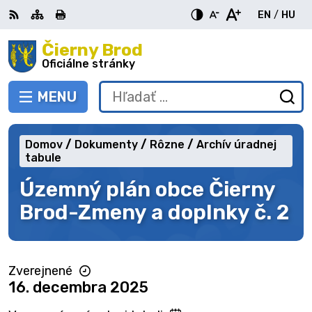
Preskočiť
EN
/
HU
na
Switch
Zme
obsah
Čierny Brod
RSS
Mapa
Tlačiť
Zvýšiť
Zmenšiť
Zväčšiť
languag
jazy
kontrast
veľkosť
veľkosť
Oficiálne stránky
to
na
písma
písma
English
Mag
MENU
PREPNÚŤ
Hľadať:
Od
vy
fo
Domov
Dokumenty
Rôzne
Archív úradnej
tabule
Územný plán obce Čierny
Brod-Zmeny a doplnky č. 2
Zverejnené
16. decembra 2025