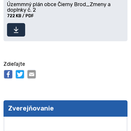
Územmný plán obce Čierny Brod_Zmeny a
doplnky č. 2
722 KB / PDF
Stiahnuť
súbor
Zdieľajte
Zverejňovanie
Zverejňovanie