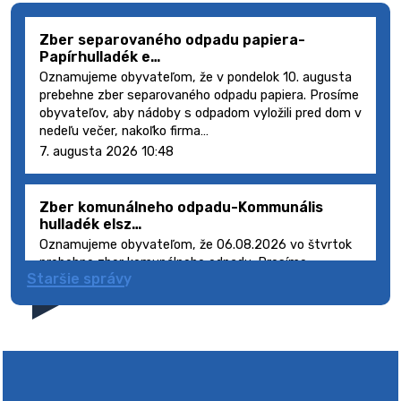
Zber separovaného odpadu papiera-
Papírhulladék e…
Oznamujeme obyvateľom, že v pondelok 10. augusta
prebehne zber separovaného odpadu papiera. Prosíme
obyvateľov, aby nádoby s odpadom vyložili pred dom v
nedeľu večer, nakoľko firma…
7. augusta 2026 10:48
Zber komunálneho odpadu-Kommunális
hulladék elsz…
Oznamujeme obyvateľom, že 06.08.2026 vo štvrtok
prebehne zber komunálneho odpadu. Prosíme
Staršie správy
obyvateľov, aby smetné nádoby s odpadom vyložili
pred dom deň vopred, nakoľko firma FCC Sl…
5. augusta 2026 08:41
Výlet dôchodcov 2026- Nyugdíjas kirándulás
2026