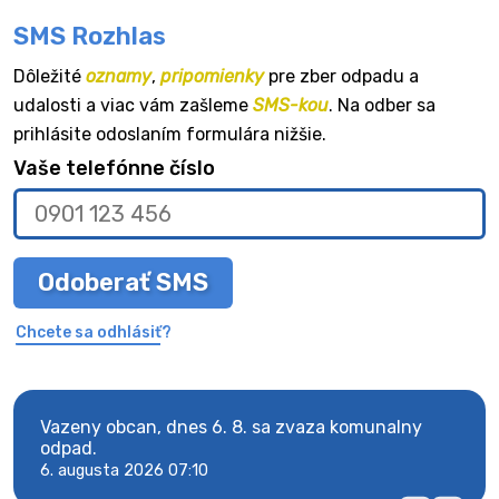
SMS Rozhlas
Dôležité
oznamy
,
pripomienky
pre zber odpadu a
udalosti a viac vám zašleme
SMS-kou
. Na odber sa
prihlásite odoslaním formulára nižšie.
Vaše telefónne číslo
Odoberať SMS
Chcete sa odhlásiť?
Vazeny obcan, dnes 6. 8. sa zvaza komunalny
Vaze
odpad.
odpa
6. augusta 2026 07:10
6. au