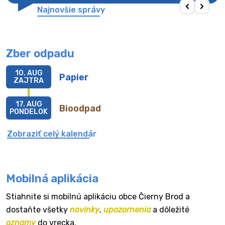
Najnovšie správy
Zber odpadu
10. AUG
Papier
ZAJTRA
17. AUG
Bioodpad
PONDELOK
Zobraziť celý kalendár
Mobilná aplikácia
Stiahnite si mobilnú aplikáciu obce Čierny Brod a
dostaňte všetky
novinky
,
upozornenia
a dôležité
oznamy
do vrecka.