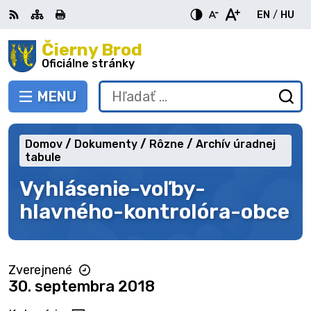
Preskočiť
EN
/
HU
na
Switch
Zme
obsah
Čierny Brod
RSS
Mapa
Tlačiť
Zvýšiť
Zmenšiť
Zväčšiť
languag
jazy
kontrast
veľkosť
veľkosť
Oficiálne stránky
to
na
písma
písma
English
Mag
MENU
PREPNÚŤ
Hľadať:
Od
vy
fo
Domov
Dokumenty
Rôzne
Archív úradnej
tabule
Vyhlásenie-voľby-
hlavného-kontrolóra-obce
Zverejnené
30. septembra 2018