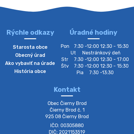
Rýchle odkazy
Úradné hodiny
4. augusta 2026 10:05
Pon
7:30 -12:00 12:30 - 15:30
Starosta obce
Zberný dvor-Gyűjtőudvar
Ut
Nestránkový deň
Obecný úrad
Oznamujeme obyvateľom, že v stredu 05. augusta
Str
7:30 -12:00 12:30 - 17:00
Ako vybaviť na úrade
bude zberný dvor zatvorený. Értesítjük a lakosokat,
Štv
7:30 -12:00 12:30 - 15:30
hogy szerdán augusztus 05-én a gyűjtőudvar zárva
História obce
Pia
7:30 -13:30
lesz https://ciernybrod.sk?p=214…
4. augusta 2026 09:57
Kontakt
Zber separovaného odpadu plastu-
Obec Čierny Brod

Szeparált műanya…
Čierny Brod č. 1

Oznamujeme obyvateľom, že v stredu 05. augusta
925 08 Čierny Brod
prebehne zber separovaného odpadu plastu. Prosíme
IČO: 00305880
obyvateľov, aby vrecia s odpadom vyložili pred dom už
večer vopred, nakoľko firma F…
DIČ: 2021153519