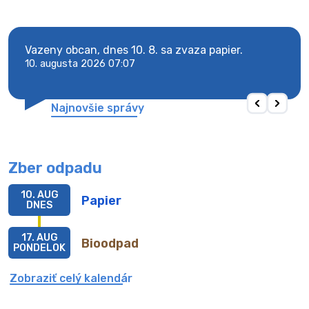
y
Vazeny obcan, dnes 10. 8. sa zvaza papier.
Vaze
10. augusta 2026 07:07
10. 
Najnovšie správy
Zber odpadu
10. AUG
Papier
DNES
17. AUG
Bioodpad
PONDELOK
Zobraziť celý kalendár