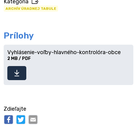
Kategória
ARCHÍV ÚRADNEJ TABULE
Prílohy
Vyhlásenie-voľby-hlavného-kontrolóra-obce
2 MB / PDF
Stiahnuť
súbor
Zdieľajte