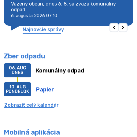
Vazeny obcan, dnes 6. 8. sa zvaza komunalny
Vaze
odpad.
odpa
6. augusta 2026 07:10
6. au
Najnovšie správy
Zber odpadu
06. AUG
Komunálny odpad
DNES
10. AUG
Papier
PONDELOK
Zobraziť celý kalendár
Mobilná aplikácia