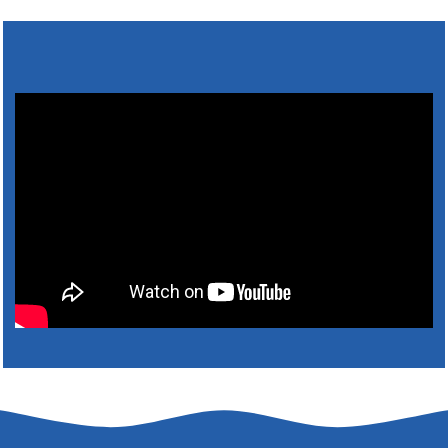
4. augusta 2026 10:05
Zberný dvor-Gyűjtőudvar
Oznamujeme obyvateľom, že v stredu 05. augusta
bude zberný dvor zatvorený. Értesítjük a lakosokat,
hogy szerdán augusztus 05-én a gyűjtőudvar zárva