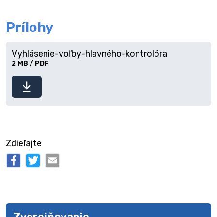
Prílohy
Vyhlásenie-voľby-hlavného-kontrolóra
2 MB / PDF
Stiahnuť
súbor
Zdieľajte
Zverejňovanie