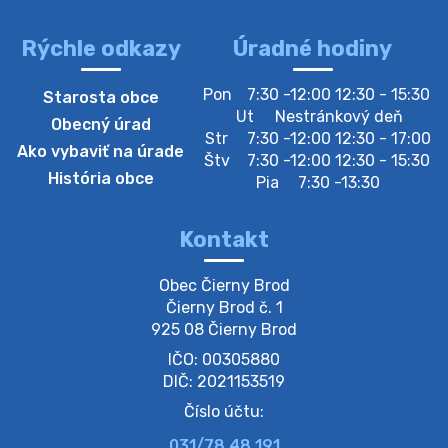
lesz https://ciernybrod.sk?p=214…
4. augusta 2026 09:57
Rýchle odkazy
Úradné hodiny
Zber separovaného odpadu plastu-
Pon
7:30 -12:00 12:30 - 15:30
Starosta obce
Szeparált műanya…
Ut
Nestránkový deň
Obecný úrad
Oznamujeme obyvateľom, že v stredu 05. augusta
Str
7:30 -12:00 12:30 - 17:00
Ako vybaviť na úrade
prebehne zber separovaného odpadu plastu. Prosíme
Štv
7:30 -12:00 12:30 - 15:30
obyvateľov, aby vrecia s odpadom vyložili pred dom už
História obce
Pia
7:30 -13:30
večer vopred, nakoľko firma F…
4. augusta 2026 09:51
Kontakt
Oznámenie o plánovanom prerušení dodávky
Obec Čierny Brod

elektri…
Čierny Brod č. 1

Oznamujeme Vám, že v určitých dňoch bude v
925 08 Čierny Brod
niektorých častiach našej obce plánované prerušenie
IČO: 00305880
distribúcie elektrickej energie. Podrobné informácie o
dátumoch, časoch a dotknutých …
DIČ: 2021153519
4. augusta 2026 09:48
Číslo účtu:
031/78 48 191