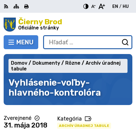
Preskočiť
EN
/
HU
na
Switch
Zme
obsah
Čierny Brod
RSS
Mapa
Tlačiť
Zvýšiť
Zmenšiť
Zväčšiť
languag
jazy
kontrast
veľkosť
veľkosť
Oficiálne stránky
to
na
písma
písma
English
Mag
MENU
PREPNÚŤ
Hľadať:
Od
vy
fo
Domov
Dokumenty
Rôzne
Archív úradnej
tabule
Vyhlásenie-voľby-
hlavného-kontrolóra
Zverejnené
Kategória
31. mája 2018
ARCHÍV ÚRADNEJ TABULE