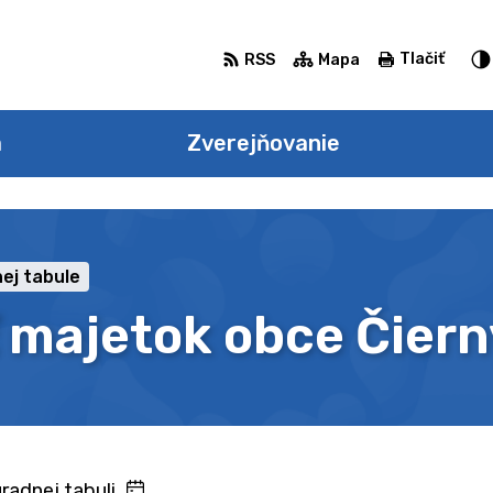
Tlačiť
RSS
Mapa
a
Zverejňovanie
ej tabule
 majetok obce Čiern
radnej tabuli