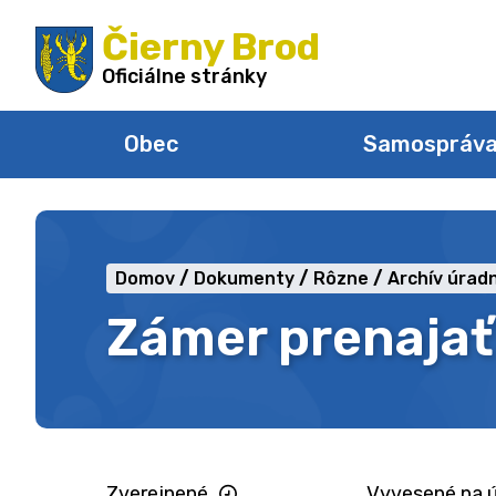
Preskočiť
Čierny Brod
na
obsah
Oficiálne stránky
Obec
Samospráv
Domov
Dokumenty
Rôzne
Archív úradn
Zámer prenajať
Zverejnené
Vyvesené na ú