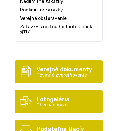
Nadlimitné zákazky
Podlimitné zákazky
Verejné obstarávanie
Zákazky s nízkou hodnotou podľa
§117
Verejné dokumenty
Povinné zverejňovanie
Fotogaléria
Obec v obraze
Podateľňa tlačív