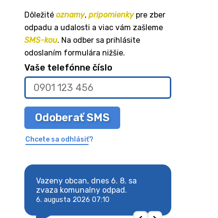
Dôležité
oznamy
,
pripomienky
pre zber
odpadu a udalosti a viac vám zašleme
SMS-kou
. Na odber sa prihlásite
odoslaním formulára nižšie.
Vaše telefónne číslo
Odoberať SMS
Chcete sa odhlásiť?
8. sa
Vazeny obcan, dnes 6. 8. sa
Vazeny obcan, d
 odpad.
zvaza komunalny odpad.
zvaza komunaln
6. augusta 2026 07:10
6. augusta 2026 