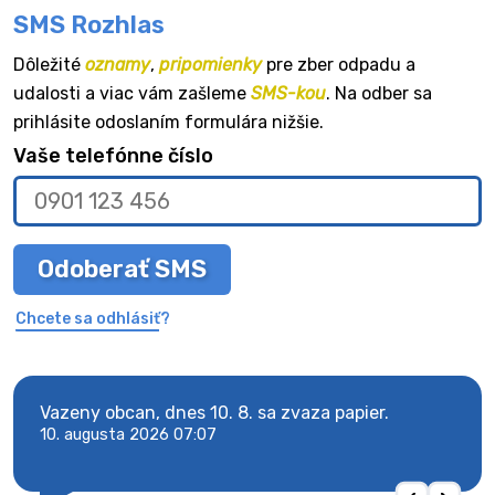
SMS Rozhlas
Dôležité
oznamy
,
pripomienky
pre zber odpadu a
udalosti a viac vám zašleme
SMS-kou
. Na odber sa
prihlásite odoslaním formulára nižšie.
Vaše telefónne číslo
Odoberať SMS
Chcete sa odhlásiť?
y
Vazeny obcan, dnes 10. 8. sa zvaza papier.
Vaze
10. augusta 2026 07:07
10. 