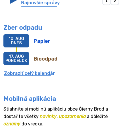
Najnovšie správy
Zber odpadu
10. AUG
Papier
DNES
17. AUG
Bioodpad
PONDELOK
Zobraziť celý kalendár
Mobilná aplikácia
Stiahnite si mobilnú aplikáciu obce Čierny Brod a
dostaňte všetky
novinky
,
upozornenia
a dôležité
oznamy
do vrecka.