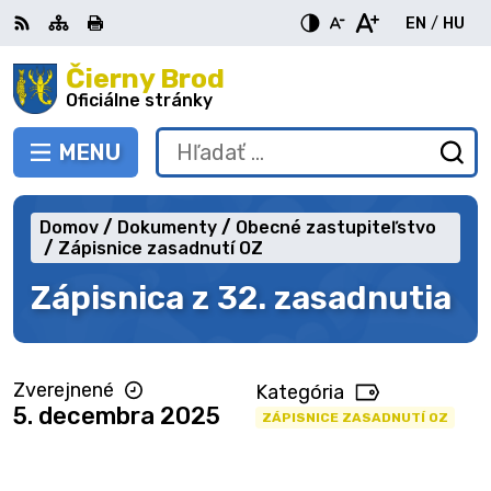
Preskočiť
EN
/
HU
na
Switch
Zme
obsah
Čierny Brod
RSS
Mapa
Tlačiť
Zvýšiť
Zmenšiť
Zväčšiť
languag
jazy
kontrast
veľkosť
veľkosť
Oficiálne stránky
to
na
písma
písma
English
Mag
MENU
PREPNÚŤ
Hľadať:
Od
vy
fo
Domov
Dokumenty
Obecné zastupiteľstvo
Zápisnice zasadnutí OZ
Zápisnica z 32. zasadnutia
Zverejnené
Kategória
5. decembra 2025
ZÁPISNICE ZASADNUTÍ OZ