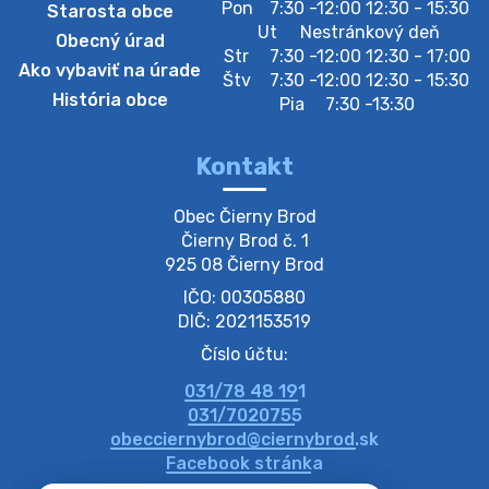
Pon
7:30 -12:00 12:30 - 15:30
Starosta obce
Zberný dvor-Gyűjtőudvar
Ut
Nestránkový deň
Obecný úrad
Oznamujeme obyvateľom, že v stredu 05. augusta
Str
7:30 -12:00 12:30 - 17:00
Ako vybaviť na úrade
bude zberný dvor zatvorený. Értesítjük a lakosokat,
Štv
7:30 -12:00 12:30 - 15:30
hogy szerdán augusztus 05-én a gyűjtőudvar zárva
História obce
Pia
7:30 -13:30
lesz https://ciernybrod.sk?p=214…
4. augusta 2026 09:57
Kontakt
Zber separovaného odpadu plastu-
Obec Čierny Brod

Szeparált műanya…
Čierny Brod č. 1

Oznamujeme obyvateľom, že v stredu 05. augusta
925 08 Čierny Brod
prebehne zber separovaného odpadu plastu. Prosíme
IČO: 00305880
obyvateľov, aby vrecia s odpadom vyložili pred dom už
večer vopred, nakoľko firma F…
DIČ: 2021153519
4. augusta 2026 09:51
Číslo účtu:
031/78 48 191
Oznámenie o plánovanom prerušení dodávky
031/7020755
elektri…
obecciernybrod@ciernybrod.sk
Oznamujeme Vám, že v určitých dňoch bude v
Facebook stránka
niektorých častiach našej obce plánované prerušenie