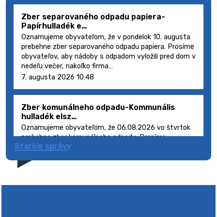
Zber separovaného odpadu papiera-
Papírhulladék e…
Oznamujeme obyvateľom, že v pondelok 10. augusta
prebehne zber separovaného odpadu papiera. Prosíme
obyvateľov, aby nádoby s odpadom vyložili pred dom v
nedeľu večer, nakoľko firma…
7. augusta 2026 10:48
Zber komunálneho odpadu-Kommunális
hulladék elsz…
Oznamujeme obyvateľom, že 06.08.2026 vo štvrtok
prebehne zber komunálneho odpadu. Prosíme
Staršie správy
obyvateľov, aby smetné nádoby s odpadom vyložili
pred dom deň vopred, nakoľko firma FCC Sl…
5. augusta 2026 08:41
Výlet dôchodcov 2026- Nyugdíjas kirándulás
2026