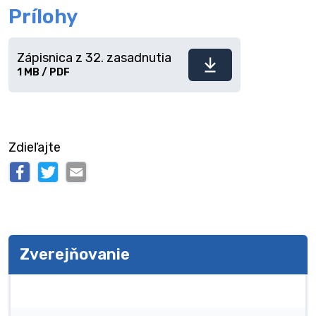
Prílohy
Zápisnica z 32. zasadnutia
Stiahnuť
1 MB / PDF
súbor
Zdieľajte
Zverejňovanie
Zverejňovanie