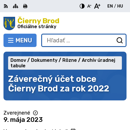
Preskočiť
EN
/
HU
na
Switch
Zme
obsah
Čierny Brod
RSS
Mapa
Tlačiť
Zvýšiť
Zmenšiť
Zväčšiť
languag
jazy
kontrast
veľkosť
veľkosť
Oficiálne stránky
to
na
písma
písma
English
Mag
MENU
PREPNÚŤ
Hľadať:
Od
vy
fo
Domov
Dokumenty
Rôzne
Archív úradnej
tabule
Záverečný účet obce
Čierny Brod za rok 2022
Zverejnené
9. mája 2023