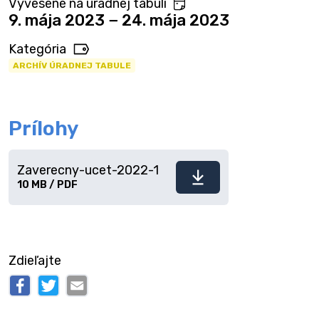
Vyvesené na úradnej tabuli
9. mája 2023 − 24. mája 2023
Kategória
ARCHÍV ÚRADNEJ TABULE
Prílohy
Zaverecny-ucet-2022-1
Stiahnuť
10 MB / PDF
súbor
Zdieľajte