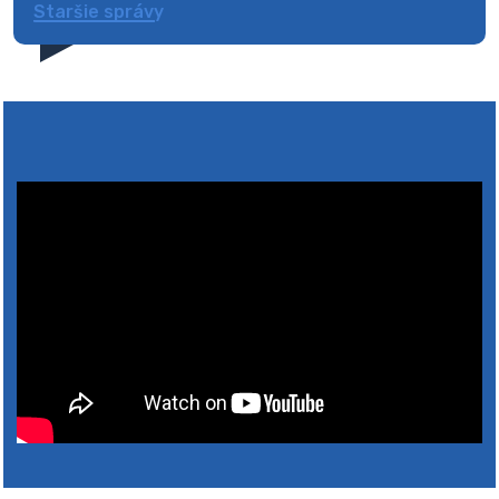
Staršie správy
4. augusta 2026 10:05
Zberný dvor-Gyűjtőudvar