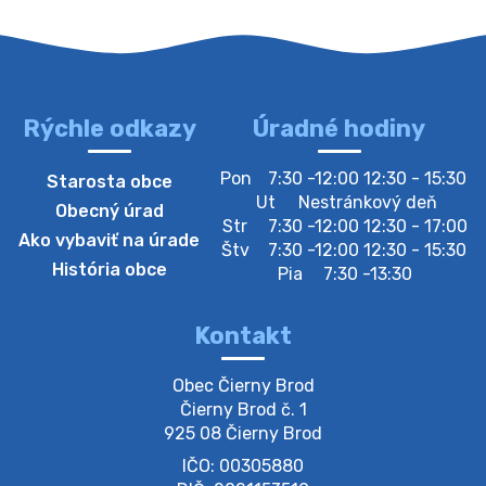
Oznamujeme obyvateľom, že v stredu 05. augusta
bude zberný dvor zatvorený. Értesítjük a lakosokat,
hogy szerdán augusztus 05-én a gyűjtőudvar zárva
lesz https://ciernybrod.sk?p=214…
4. augusta 2026 09:57
Rýchle odkazy
Úradné hodiny
Zber separovaného odpadu plastu-
Pon
7:30 -12:00 12:30 - 15:30
Starosta obce
Szeparált műanya…
Ut
Nestránkový deň
Obecný úrad
Oznamujeme obyvateľom, že v stredu 05. augusta
Str
7:30 -12:00 12:30 - 17:00
Ako vybaviť na úrade
prebehne zber separovaného odpadu plastu. Prosíme
Štv
7:30 -12:00 12:30 - 15:30
obyvateľov, aby vrecia s odpadom vyložili pred dom už
História obce
Pia
7:30 -13:30
večer vopred, nakoľko firma F…
4. augusta 2026 09:51
Kontakt
Oznámenie o plánovanom prerušení dodávky
Obec Čierny Brod

elektri…
Čierny Brod č. 1

Oznamujeme Vám, že v určitých dňoch bude v
925 08 Čierny Brod
niektorých častiach našej obce plánované prerušenie
IČO: 00305880
distribúcie elektrickej energie. Podrobné informácie o