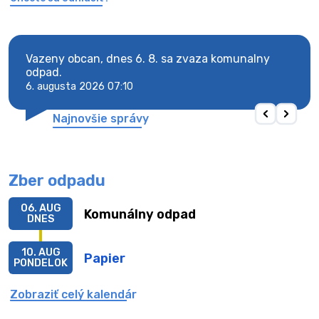
Vazeny obcan, dnes 6. 8. sa zvaza komunalny
Vaze
odpad.
odpa
6. augusta 2026 07:10
6. au
Najnovšie správy
Zber odpadu
06. AUG
Komunálny odpad
DNES
10. AUG
Papier
PONDELOK
Zobraziť celý kalendár