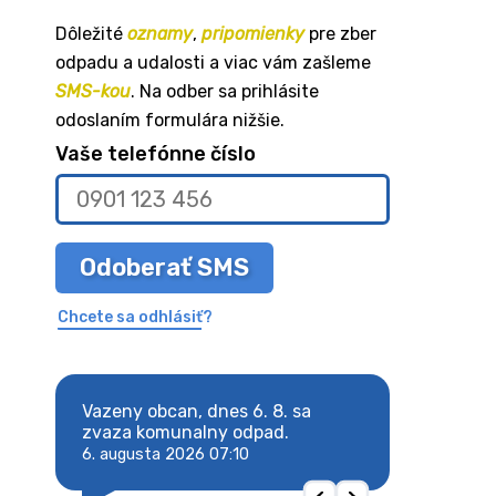
Dôležité
oznamy
,
pripomienky
pre zber
odpadu a udalosti a viac vám zašleme
SMS-kou
. Na odber sa prihlásite
odoslaním formulára nižšie.
Vaše telefónne číslo
Odoberať SMS
Chcete sa odhlásiť?
8. sa
Vazeny obcan, dnes 6. 8. sa
Vazeny obcan, d
 odpad.
zvaza komunalny odpad.
zvaza komunaln
6. augusta 2026 07:10
6. augusta 2026 