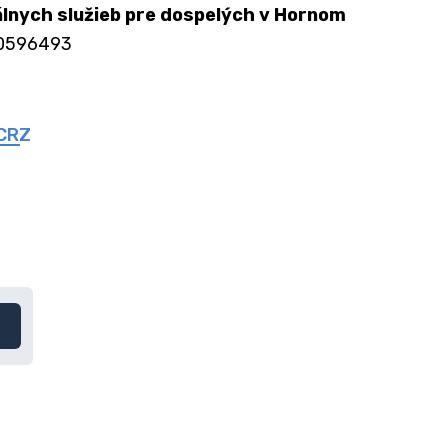
lnych služieb pre dospelých v Hornom
00596493
 CRZ