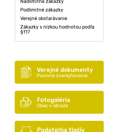
Nadlimitné zákazky
Podlimitné zákazky
Verejné obstarávanie
Zákazky s nízkou hodnotou podľa
§117
Verejné dokumenty
Povinné zverejňovanie
Fotogaléria
Obec v obraze
Podateľňa tlačív