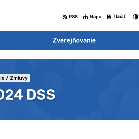
Tlačiť
RSS
Mapa
a
Zverejňovanie
ie
Zmluvy
2024 DSS