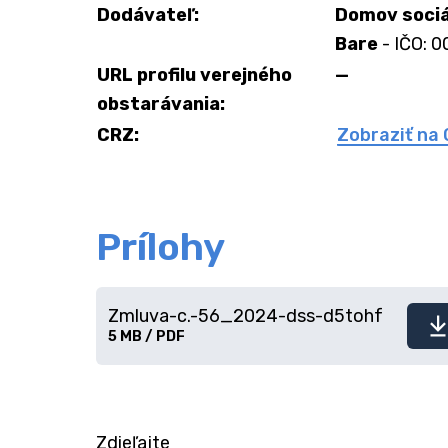
Dodávateľ:
Domov sociá
Bare
- IČO: 
URL profilu verejného
—
obstarávania:
CRZ:
Zobraziť na
Prílohy
Zmluva-c.-56_2024-dss-d5tohf
Stiahnuť
5 MB / PDF
súbor
Zdieľajte