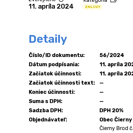
Kategória
11. apríla 2024
ZMLUVY
Detaily
Číslo/ID dokumentu:
56/2024
Dátum podpísania:
11. apríla 2
Začiatok účinnosti:
11. apríla 2
Začiatok účinnosti text:
—
Koniec účinnosti:
—
Suma s DPH:
—
Sadzba DPH:
DPH 20%
Objednávateľ:
Obec Čierny
Čierny Brod č