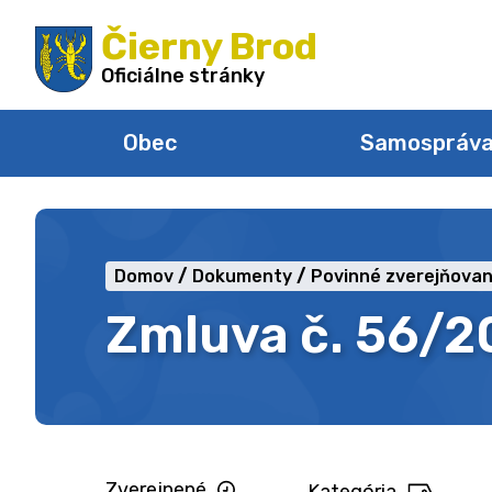
Preskočiť
Čierny Brod
na
obsah
Oficiálne stránky
Obec
Samospráv
Domov
Dokumenty
Povinné zverejňovan
Zmluva č. 56/
Zverejnené