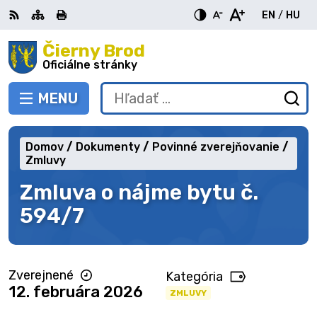
Preskočiť
EN
/
HU
na
Switch
Zme
obsah
Čierny Brod
RSS
Mapa
Tlačiť
Zvýšiť
Zmenšiť
Zväčšiť
languag
jazy
kontrast
veľkosť
veľkosť
Oficiálne stránky
to
na
písma
písma
English
Mag
MENU
PREPNÚŤ
Hľadať:
Od
vy
fo
Domov
Dokumenty
Povinné zverejňovanie
Zmluvy
Zmluva o nájme bytu č.
594/7
Zverejnené
Kategória
12. februára 2026
ZMLUVY