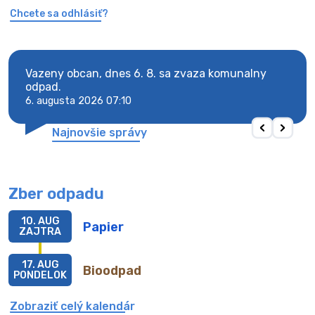
Chcete sa odhlásiť?
Vazeny obcan, dnes 6. 8. sa zvaza komunalny
Vaze
odpad.
odpa
6. augusta 2026 07:10
6. au
Najnovšie správy
Zber odpadu
10. AUG
Papier
ZAJTRA
17. AUG
Bioodpad
PONDELOK
Zobraziť celý kalendár