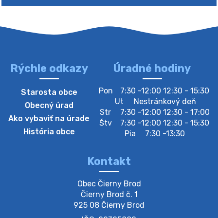
Rýchle odkazy
Úradné hodiny
4. augusta 2026 10:05
Pon
7:30 -12:00 12:30 - 15:30
Starosta obce
Zberný dvor-Gyűjtőudvar
Ut
Nestránkový deň
Obecný úrad
Oznamujeme obyvateľom, že v stredu 05. augusta
Str
7:30 -12:00 12:30 - 17:00
Ako vybaviť na úrade
bude zberný dvor zatvorený. Értesítjük a lakosokat,
Štv
7:30 -12:00 12:30 - 15:30
hogy szerdán augusztus 05-én a gyűjtőudvar zárva
História obce
Pia
7:30 -13:30
lesz https://ciernybrod.sk?p=214…
4. augusta 2026 09:57
Kontakt
Zber separovaného odpadu plastu-
Obec Čierny Brod

Szeparált műanya…
Čierny Brod č. 1

Oznamujeme obyvateľom, že v stredu 05. augusta
925 08 Čierny Brod
prebehne zber separovaného odpadu plastu. Prosíme