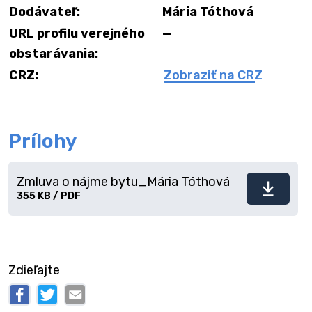
Dodávateľ:
Mária Tóthová
URL profilu verejného
—
obstarávania:
CRZ:
Zobraziť na CRZ
Prílohy
Zmluva o nájme bytu_Mária Tóthová
Stiahnuť
355 KB / PDF
súbor
Zdieľajte