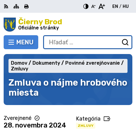
Preskočiť
EN
/
HU
na
Switch
Zme
obsah
Čierny Brod
RSS
Mapa
Tlačiť
Zvýšiť
Zmenšiť
Zväčšiť
languag
jazy
kontrast
veľkosť
veľkosť
Oficiálne stránky
to
na
písma
písma
English
Mag
MENU
PREPNÚŤ
Hľadať:
Od
vy
fo
Domov
Dokumenty
Povinné zverejňovanie
Zmluvy
Zmluva o nájme hrobového
miesta
Zverejnené
Kategória
28. novembra 2024
ZMLUVY