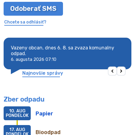
Odoberať SMS
Chcete sa odhlásiť?
Vazeny obcan, dnes 6. 8. sa zvaza komunalny
Vaze
odpad.
odpa
6. augusta 2026 07:10
6. au
Najnovšie správy
Zber odpadu
10. AUG
Papier
PONDELOK
17. AUG
Bioodpad
PONDELOK