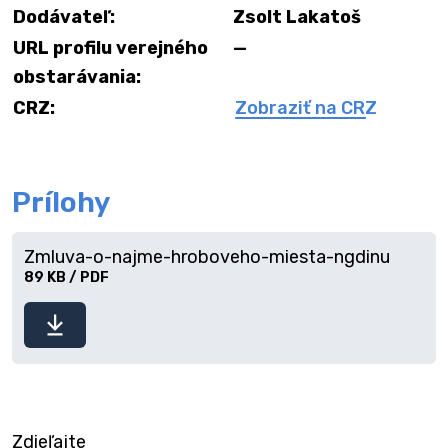
Dodávateľ:
Zsolt Lakatoš
URL profilu verejného
—
obstarávania:
CRZ:
Zobraziť na CRZ
Prílohy
Zmluva-o-najme-hroboveho-miesta-ngdinu
89 KB / PDF
Stiahnuť
súbor
Zdieľajte