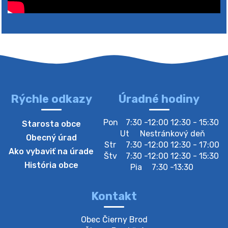
Rýchle odkazy
Úradné hodiny
4. augusta 2026 10:05
Pon
7:30 -12:00 12:30 - 15:30
Starosta obce
Zberný dvor-Gyűjtőudvar
Ut
Nestránkový deň
Obecný úrad
Oznamujeme obyvateľom, že v stredu 05. augusta
Str
7:30 -12:00 12:30 - 17:00
Ako vybaviť na úrade
bude zberný dvor zatvorený. Értesítjük a lakosokat,
Štv
7:30 -12:00 12:30 - 15:30
hogy szerdán augusztus 05-én a gyűjtőudvar zárva
História obce
Pia
7:30 -13:30
lesz https://ciernybrod.sk?p=214…
4. augusta 2026 09:57
Kontakt
Zber separovaného odpadu plastu-
Obec Čierny Brod

Szeparált műanya…