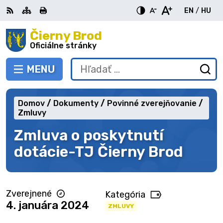
Preskočiť
EN
/
HU
na
Switch
Zme
obsah
Čierny Brod
RSS
Mapa
Tlačiť
Zvýšiť
Zmenšiť
Zväčšiť
languag
jazy
kontrast
veľkosť
veľkosť
Oficiálne stránky
to
na
písma
písma
English
Mag
MENU
PREPNÚŤ
Hľadať:
Od
vy
fo
Domov
Dokumenty
Povinné zverejňovanie
Zmluvy
Zmluva o poskytnutí
dotácie-TJ Čierny Brod
Zverejnené
Kategória
4. januára 2024
ZMLUVY