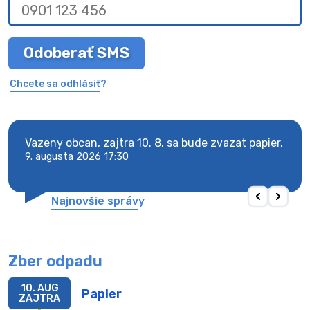
Odoberať SMS
Chcete sa odhlásiť?
Vazeny obcan, zajtra 10. 8. sa bude zvazat papier.
Vaze
odpa
9. augusta 2026 17:30
6. au
Najnovšie správy
Zber odpadu
10. AUG
Papier
ZAJTRA