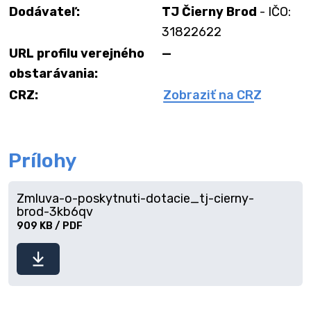
Dodávateľ:
TJ Čierny Brod
- IČO:
31822622
URL profilu verejného
—
obstarávania:
CRZ:
Zobraziť na CRZ
Prílohy
Zmluva-o-poskytnuti-dotacie_tj-cierny-
brod-3kb6qv
909 KB / PDF
Stiahnuť
súbor