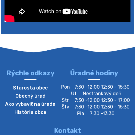
Rýchle odkazy
Úradné hodiny
4. augusta 2026 10:05
Pon
7:30 -12:00 12:30 - 15:30
Starosta obce
Zberný dvor-Gyűjtőudvar
Ut
Nestránkový deň
Obecný úrad
Oznamujeme obyvateľom, že v stredu 05. augusta
Str
7:30 -12:00 12:30 - 17:00
Ako vybaviť na úrade
bude zberný dvor zatvorený. Értesítjük a lakosokat,
Štv
7:30 -12:00 12:30 - 15:30
hogy szerdán augusztus 05-én a gyűjtőudvar zárva
História obce
Pia
7:30 -13:30
lesz https://ciernybrod.sk?p=214…
4. augusta 2026 09:57
Kontakt