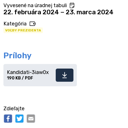
Vyvesené na úradnej tabuli
22. februára 2024 − 23. marca 2024
Kategória
VOĽBY PREZIDENTA
Prílohy
Kandidati-3iaw0x
Stiahnuť
190 KB / PDF
súbor
Zdieľajte