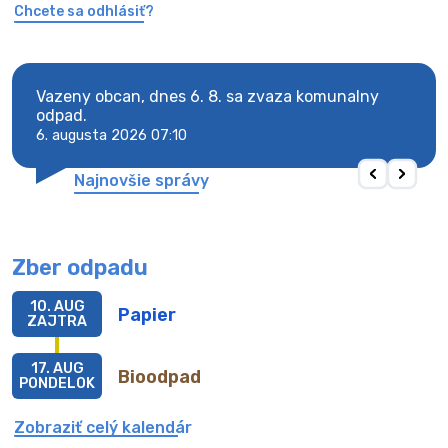
Chcete sa odhlásiť?
Vazeny obcan, dnes 6. 8. sa zvaza komunalny
Vaze
odpad.
odpa
6. augusta 2026 07:10
6. au
Najnovšie správy
Zber odpadu
10. AUG
Papier
ZAJTRA
17. AUG
Bioodpad
PONDELOK
Zobraziť celý kalendár