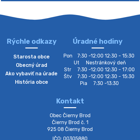
Rýchle odkazy
Úradné hodiny
4. augusta 2026 10:05
Pon
7:30 -12:00 12:30 - 15:30
Starosta obce
Zberný dvor-Gyűjtőudvar
Ut
Nestránkový deň
Obecný úrad
Oznamujeme obyvateľom, že v stredu 05. augusta
Str
7:30 -12:00 12:30 - 17:00
Ako vybaviť na úrade
bude zberný dvor zatvorený. Értesítjük a lakosokat,
Štv
7:30 -12:00 12:30 - 15:30
hogy szerdán augusztus 05-én a gyűjtőudvar zárva
História obce
Pia
7:30 -13:30
lesz https://ciernybrod.sk?p=214…
4. augusta 2026 09:57
Kontakt
Zber separovaného odpadu plastu-
Obec Čierny Brod

Szeparált műanya…
Čierny Brod č. 1

Oznamujeme obyvateľom, že v stredu 05. augusta
925 08 Čierny Brod
prebehne zber separovaného odpadu plastu. Prosíme
IČO: 00305880
obyvateľov, aby vrecia s odpadom vyložili pred dom už