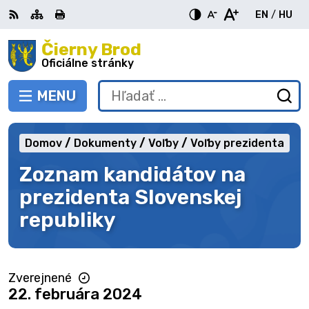
Preskočiť
EN
/
HU
na
Switch
Zme
obsah
Čierny Brod
RSS
Mapa
Tlačiť
Zvýšiť
Zmenšiť
Zväčšiť
languag
jazy
kontrast
veľkosť
veľkosť
Oficiálne stránky
to
na
písma
písma
English
Mag
MENU
PREPNÚŤ
Hľadať:
Od
vy
fo
Domov
Dokumenty
Voľby
Voľby prezidenta
Zoznam kandidátov na
prezidenta Slovenskej
republiky
Zverejnené
22. februára 2024