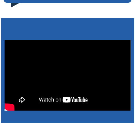
pred dom deň vopred, nakoľko firma FCC Sl…
5. augusta 2026 08:41
Výlet dôchodcov 2026- Nyugdíjas kirándulás
2026