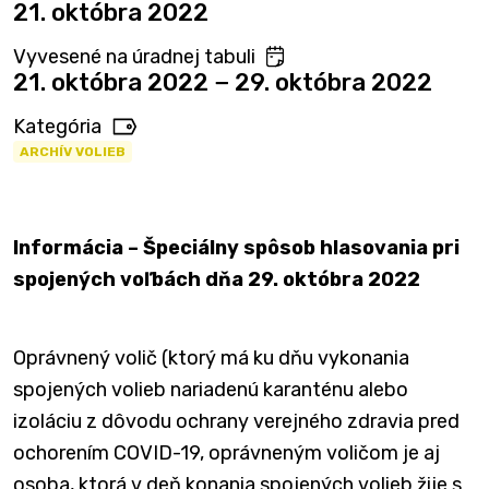
21. októbra 2022
Vyvesené na úradnej tabuli
21. októbra 2022 − 29. októbra 2022
Kategória
ARCHÍV VOLIEB
Informácia – Špeciálny spôsob hlasovania pri
spojených voľbách dňa 29. októbra 2022
Oprávnený volič (ktorý má ku dňu vykonania
spojených volieb nariadenú karanténu alebo
izoláciu z dôvodu ochrany verejného zdravia pred
ochorením COVID-19, oprávneným voličom je aj
osoba, ktorá v deň konania spojených volieb žije s