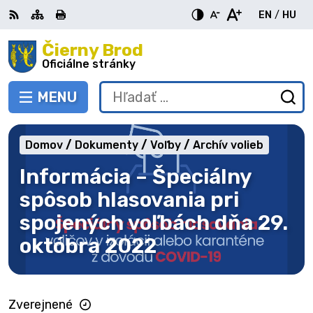
Preskočiť
EN
/
HU
na
Switch
Zme
obsah
Čierny Brod
RSS
Mapa
Tlačiť
Zvýšiť
Zmenšiť
Zväčšiť
languag
jazy
kontrast
veľkosť
veľkosť
Oficiálne stránky
to
na
písma
písma
English
Mag
MENU
PREPNÚŤ
Hľadať:
Od
vy
fo
Domov
Dokumenty
Voľby
Archív volieb
Informácia – Špeciálny
spôsob hlasovania pri
spojených voľbách dňa 29.
októbra 2022
Zverejnené