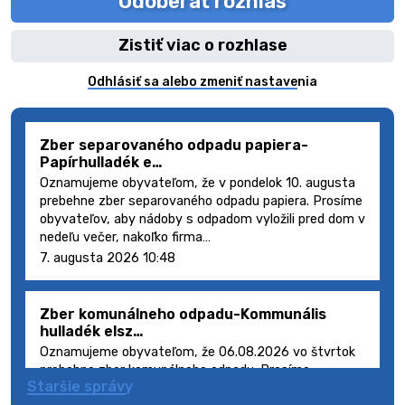
Odoberať rozhlas
Zistiť viac o rozhlase
Odhlásiť sa alebo zmeniť nastavenia
Zber separovaného odpadu papiera-
Papírhulladék e…
Oznamujeme obyvateľom, že v pondelok 10. augusta
prebehne zber separovaného odpadu papiera. Prosíme
obyvateľov, aby nádoby s odpadom vyložili pred dom v
nedeľu večer, nakoľko firma…
7. augusta 2026 10:48
Zber komunálneho odpadu-Kommunális
hulladék elsz…
Oznamujeme obyvateľom, že 06.08.2026 vo štvrtok
prebehne zber komunálneho odpadu. Prosíme
Staršie správy
obyvateľov, aby smetné nádoby s odpadom vyložili