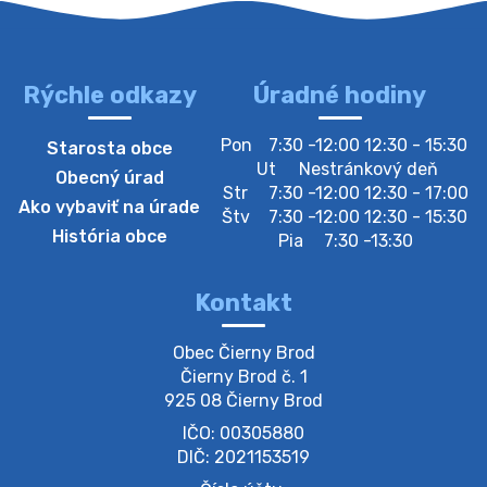
Rýchle odkazy
Úradné hodiny
4. augusta 2026 10:05
Pon
7:30 -12:00 12:30 - 15:30
Starosta obce
Zberný dvor-Gyűjtőudvar
Ut
Nestránkový deň
Obecný úrad
Oznamujeme obyvateľom, že v stredu 05. augusta
Str
7:30 -12:00 12:30 - 17:00
Ako vybaviť na úrade
bude zberný dvor zatvorený. Értesítjük a lakosokat,
Štv
7:30 -12:00 12:30 - 15:30
hogy szerdán augusztus 05-én a gyűjtőudvar zárva
História obce
Pia
7:30 -13:30
lesz https://ciernybrod.sk?p=214…
4. augusta 2026 09:57
Kontakt
Zber separovaného odpadu plastu-
Obec Čierny Brod

Szeparált műanya…
Čierny Brod č. 1

Oznamujeme obyvateľom, že v stredu 05. augusta
925 08 Čierny Brod
prebehne zber separovaného odpadu plastu. Prosíme
IČO: 00305880
obyvateľov, aby vrecia s odpadom vyložili pred dom už
večer vopred, nakoľko firma F…
DIČ: 2021153519
4. augusta 2026 09:51