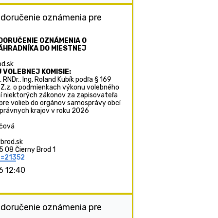
 doručenie oznámenia pre
DORUČENIE OZNÁMENIA O
ÁHRADNÍKA DO MIESTNEJ
d.sk
 VOLEBNEJ KOMISIE:
 RNDr., Ing. Roland Kubík podľa § 169
 Z.z. o podmienkach výkonu volebného
í niektorých zákonov za zapisovateľa
 pre volieb do orgánov samosprávy obcí
právnych krajov v roku 2026
ičová
brod.sk
5 08 Čierny Brod 1
p=21352
6 12:40
 doručenie oznámenia pre