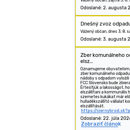
Vážený občan, zajtra 3. 8.
Odoslané: 2. augusta 
Dnešný zvoz odpad
Vážený občan, dnes 3. 8. s
Odoslané: 3. augusta 
Zber komunálneho o
elsz…
Oznamujeme obyvateľom, 
zber komunálneho odpadu.
nádoby s odpadom vyložili
FCC Slovensko bude zbiera
Értesítjük a lakosságot, 
elszállítani a kommunális h
szemetes kukákat már előző
hulladékszállító vállalat k
elszállítását.
https://ciernybrod.sk?
Odoslané: 22. júla 202
Zobraziť článok