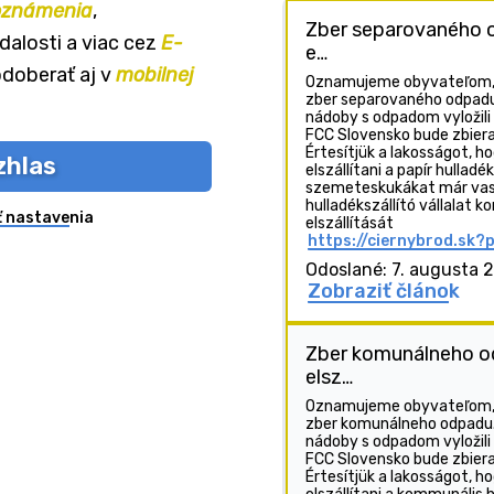
oznámenia
,
Zber separovaného o
alosti a viac cez
E-
e…
odoberať aj v
mobilnej
Oznamujeme obyvateľom, ž
zber separovaného odpadu
nádoby s odpadom vyložili
FCC Slovensko bude zbiera
Értesítjük a lakosságot, 
zhlas
elszállítani a papír hulladé
szemeteskukákat már vasár
hulladékszállító vállalat k
ť nastavenia
elszállítását
https://ciernybrod.sk?
Odoslané: 7. augusta 
Zobraziť článok
Zber komunálneho o
elsz…
Oznamujeme obyvateľom, 
zber komunálneho odpadu.
nádoby s odpadom vyložili
FCC Slovensko bude zbiera
Értesítjük a lakosságot, 