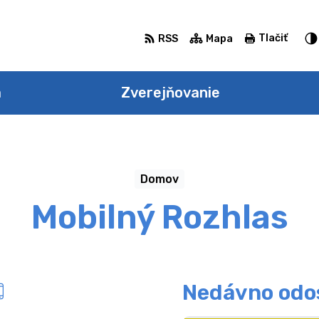
Tlačiť
RSS
Mapa
a
Zverejňovanie
Domov
Mobilný Rozhlas
Nedávno odo