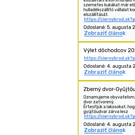
elszállítani a kommunális h
szemetes kukákat már előző
hulladékszállító vállalat k
elszállítását.
https://ciernybrod.sk?
Odoslané: 5. augusta 
Zobraziť článok
Výlet dôchodcov 202
https://ciernybrod.sk?
Odoslané: 4. augusta 
Zobraziť článok
Zberný dvor-Gyűjtő
Oznamujeme obyvateľom, ž
dvor zatvorený.
Értesítjük a lakosokat, h
gyűjtőudvar zárva lesz
https://ciernybrod.sk?
Odoslané: 4. augusta 
Zobraziť článok