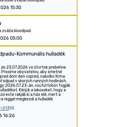
 sa bude zvážať bioodpad.
2026 15:30
u
a zváža bioodpad.
2026 05:00
dpadu-Kommunális hulladék
že 23.07.2026 vo štvrtok prebehne
 Prosíme obyvateľov, aby smetné
 pred dom deň vopred, nakoľko firma
ť odpad v skorých ranných hodinách.
hogy 2026.07.23-án, csütörtökön fogják
ulladékot. Kérjük a lakosokat, hogy a
 este rakják ki a ház elé, mert a
ora reggel megkezdi a hulladék
p=21355
6 16:26