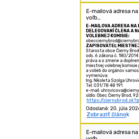
E-mailová adresa na
voľb…
E-MAILOVA ADRESA NA 
DELEGOVANÍ ČLENA A N
VOLEBNEJ KOMISIE:
obecciernybrod@ciernybro
ZAPISOVATEĽ MIESTNEJ
Starosta obce Čierny Brod,
ods. 6 zákona č. 180/2014
práva a o zmene a doplnen
miestnej volebnej komisie
a volieb do orgánov samos
vymenúva:
Ing. Nikoleta Szolga Uhrov
Tel: 031/78 48 191
e-mail: uhrovicova@cierny
sídlo: Obec Čierny Brod, 92
https://ciernybrod.sk?
Odoslané: 20. júla 202
Zobraziť článok
E-mailová adresa na
voľb…