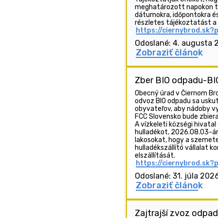
meghatározott napokon t
dátumokra, időpontokra é
részletes tájékoztatást a
https://ciernybrod.sk?
Odoslané: 4. augusta 
Zobraziť článok
Zber BIO odpadu-BIO 
Obecný úrad v Čiernom Br
odvoz BIO odpadu sa usku
obyvateľov, aby nádoby vyl
FCC Slovensko bude zbiera
A vízkeleti községi hivatal
hulladékot, 2026.08.03-án (
lakosokat, hogy a szemete
hulladékszállító vállalat k
elszállítását.
https://ciernybrod.sk?
Odoslané: 31. júla 202
Zobraziť článok
Zajtrajší zvoz odpa