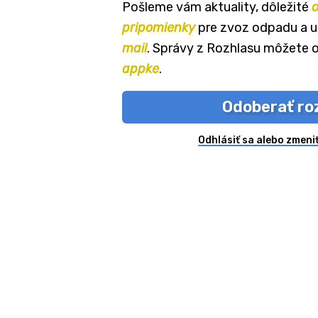
Pošleme vám aktuality, dôležité
pripomienky
pre zvoz odpadu a ud
mail
. Správy z Rozhlasu môžete 
appke
.
Odoberať ro
Odhlásiť sa alebo zmeni