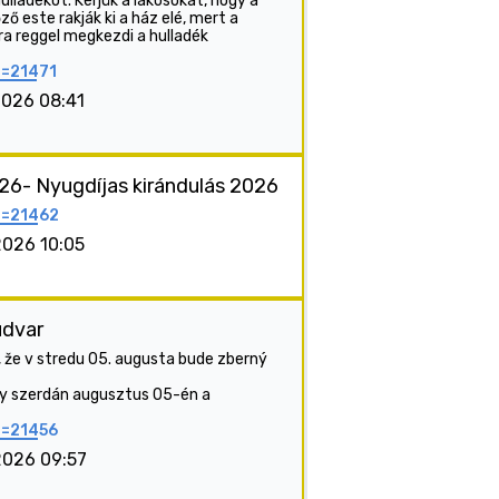
ulladékot. Kérjük a lakosokat, hogy a
 este rakják ki a ház elé, mert a
ora reggel megkezdi a hulladék
p=21471
2026 08:41
6- Nyugdíjas kirándulás 2026
p=21462
2026 10:05
udvar
e v stredu 05. augusta bude zberný
ogy szerdán augusztus 05-én a
p=21456
2026 09:57