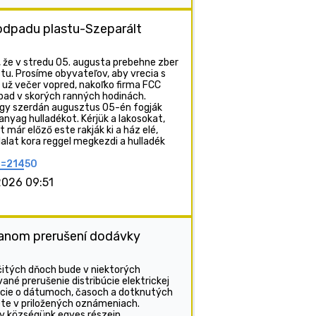
odpadu plastu-Szeparált
e v stredu 05. augusta prebehne zber
u. Prosíme obyvateľov, aby vrecia s
 už večer vopred, nakoľko firma FCC
pad v skorých ranných hodinách.
hogy szerdán augusztus 05-én fogják
anyag hulladékot. Kérjük a lakosokat,
már előző este rakják ki a ház elé,
lalat kora reggel megkezdi a hulladék
p=21450
2026 09:51
anom prerušení dodávky
itých dňoch bude v niektorých
ané prerušenie distribúcie elektrickej
ácie o dátumoch, časoch a dotknutých
te v priložených oznámeniach.
y községünk egyes részein