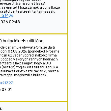
ervezett áramszünet lesz.A
s az érintett házszámokra vonatkozó
 csatolt értesítések tartalmazzák.
p=21436
2026 09:48
hulladék elszállítása
ode oznamuje obyvateľom, že ďalší
toční 03.08.2026 (pondelok). Prosíme
ožili už večer vopred, nakoľko firma
ť odpad v skorých ranných hodinách.
 értesíti a lakosságot, hogy a BIO
hétfőn) fogják elszállítani. Kérjük a
skukákat előző este rakják ki, mert a
ora reggel megkezdi a hulladék
p=21397
6 07:01
du