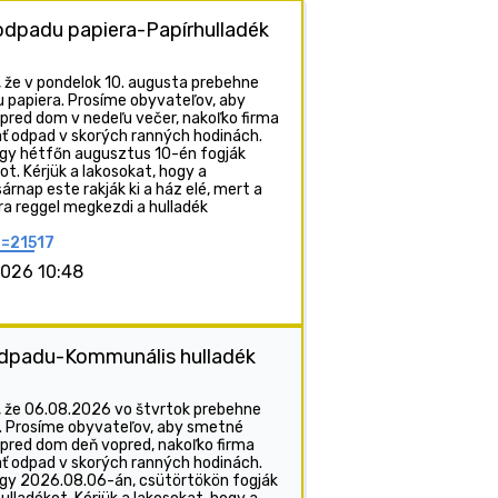
dpadu papiera-Papírhulladék
e v pondelok 10. augusta prebehne
 papiera. Prosíme obyvateľov, aby
 pred dom v nedeľu večer, nakoľko firma
ť odpad v skorých ranných hodinách.
hogy hétfőn augusztus 10-én fogják
kot. Kérjük a lakosokat, hogy a
nap este rakják ki a ház elé, mert a
ora reggel megkezdi a hulladék
p=21517
2026 10:48
dpadu-Kommunális hulladék
že 06.08.2026 vo štvrtok prebehne
 Prosíme obyvateľov, aby smetné
 pred dom deň vopred, nakoľko firma
ť odpad v skorých ranných hodinách.
hogy 2026.08.06-án, csütörtökön fogják