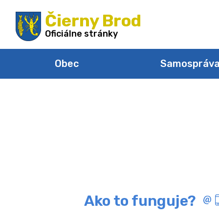
Preskočiť
Čierny Brod
na
obsah
Oficiálne stránky
Obec
Samospráv
Ako to funguje?