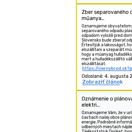
Zber separovaného 
műanya…
Oznamujeme obyvateľom, ž
separovaného odpadu plast
odpadom vyložili pred dom
Slovensko bude zbierať od
Értesítjük a lakosságot, 
elszállítani a szeparált mű
hogy a műanyag hulladékot 
mert a hulladékszállító vál
elszállítását.
https://ciernybrod.sk?
Odoslané: 4. augusta 
Zobraziť článok
Oznámenie o plánov
elektri…
Oznamujeme Vám, že v urč
častiach našej obce plánov
energie. Podrobné inform
odberných miestach nájde
Tájékoztatjuk Önöket, hog